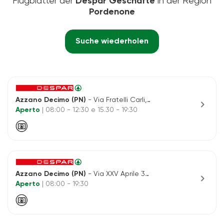
Flugblätter der
Despar Geschäfte
in der Region
Pordenone
Suche wiederholen
Azzano Decimo (PN)
- Via Fratelli Carli, 2
chevron_right
Aperto
| 08:00 - 12:30 e 15.30 - 19:30
Azzano Decimo (PN)
- Via XXV Aprile 35/azzano
chevron_right
Aperto
| 08:00 - 19:30