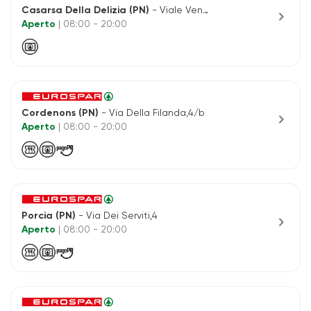
Casarsa Della Delizia (PN)
- Viale Venezia 72/A
chevron_right
Aperto
| 08:00 - 20:00
Cordenons (PN)
- Via Della Filanda,4/b
chevron_right
Aperto
| 08:00 - 20:00
Porcia (PN)
- Via Dei Serviti,4
chevron_right
Aperto
| 08:00 - 20:00