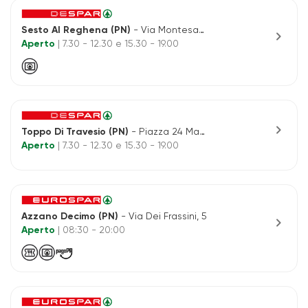
Sesto Al Reghena (PN)
- Via Montesanto, 19-fraz.bagnarola
chevron_right
Aperto
| 7.30 - 12.30 e 15.30 - 19.00
chevron_right
Toppo Di Travesio (PN)
- Piazza 24 Maggio 9
Aperto
| 7.30 - 12.30 e 15.30 - 19.00
Azzano Decimo (PN)
- Via Dei Frassini, 5
chevron_right
Aperto
| 08:30 - 20:00