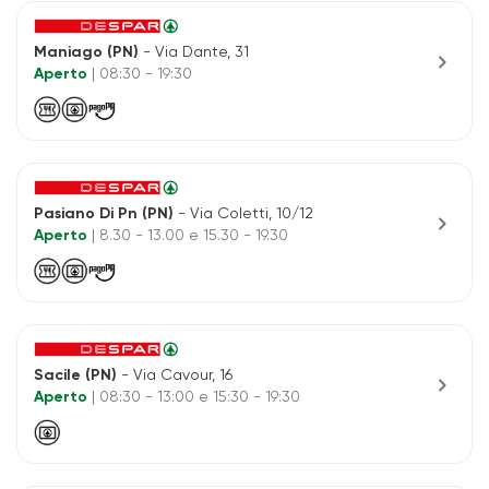
Maniago (PN)
- Via Dante, 31
chevron_right
Aperto
| 08:30 - 19:30
Pasiano Di Pn (PN)
- Via Coletti, 10/12
chevron_right
Aperto
| 8.30 - 13.00 e 15.30 - 19.30
Sacile (PN)
- Via Cavour, 16
chevron_right
Aperto
| 08:30 - 13:00 e 15:30 - 19:30