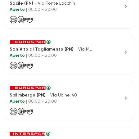
Sacile (PN)
- Via Ponte Lacchin
chevron_right
Aperto
| 08:00 - 20:00
San Vito al Tagliamento (PN)
- Via Madonna Di Rosa, 8/10
chevron_right
Aperto
| 08:00 - 20:00
Spilimbergo (PN)
- Via Udine, 40
chevron_right
Aperto
| 08:00 - 20:00