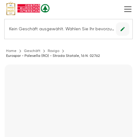
edit
Kein Geschäft ausgewählt. Wählen Sie Ihr bevorzugtes Geschäft, um alle Angebote sehen zu können.
Home
Geschäft
Rovigo
Eurospar - Polesella (RO) - Strada Statale, 16 N. 02762