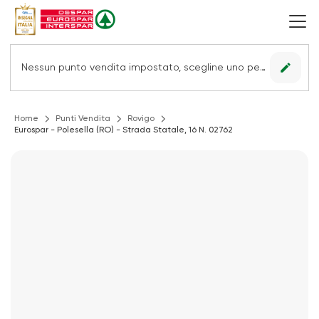
edit
Nessun punto vendita impostato, scegline uno per vedere le offerte.
Home
Punti Vendita
Rovigo
Eurospar - Polesella (RO) - Strada Statale, 16 N. 02762