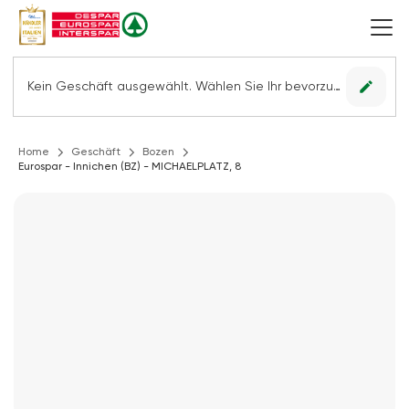
edit
Kein Geschäft ausgewählt. Wählen Sie Ihr bevorzugtes Geschäft, um alle Angebote sehen zu können.
Home
Geschäft
Bozen
Eurospar - Innichen (BZ) - MICHAELPLATZ, 8