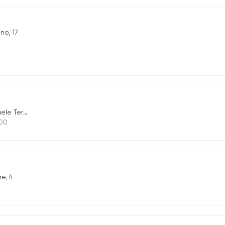
no, 17
rzo n.16/C
.00
e, 4