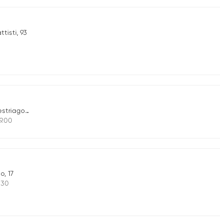
ttisti, 93
ia Del Comun, 43
19.00
o, 17
9.30