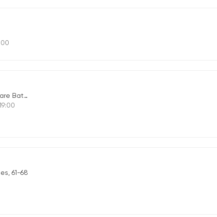
9.00
attisti, 100
 19:00
es, 61-68