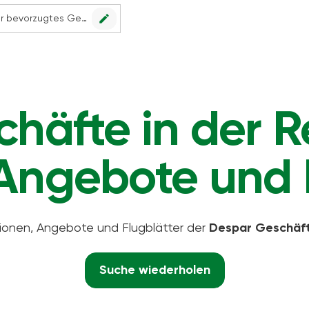
edit
Kein Geschäft ausgewählt. Wählen Sie Ihr bevorzugtes Geschäft, um alle Angebote sehen zu können.
häfte in der Re
Angebote und 
tionen, Angebote und Flugblätter der
Despar Geschäf
Suche wiederholen