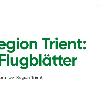
gion Trient:
Flugblätter
te
in der Region
Trient