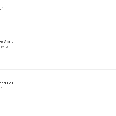
, 4
Comedon, 57
 18.30
grina n.18.
9.30