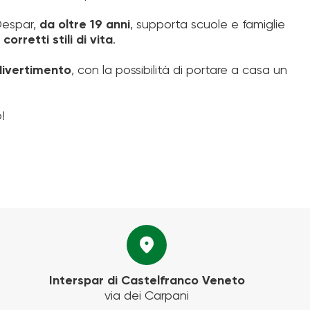
Despar,
da oltre 19 anni
, supporta scuole e famiglie
orretti stili di vita
.
 divertimento
, con la possibilità di portare a casa un
!
location_on
Interspar di Castelfranco Veneto
via dei Carpani