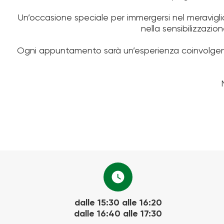
Un’occasione speciale per immergersi nel meravigl
nella sensibilizzazio
Ogni appuntamento sarà un’esperienza coinvolge
watch_later
dalle 15:30 alle 16:20
dalle 16:40 alle 17:30