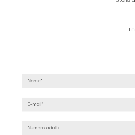
Storia 
I 
Nome*
E-mail*
Numero adulti