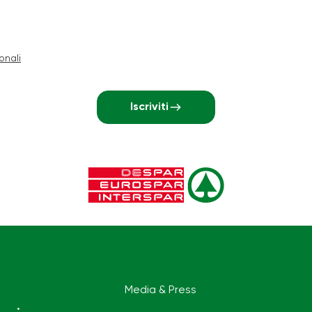
onali
Iscriviti
Media & Press