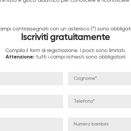
animata e gioco didattico per conoscere e riconoscere i 
campi contrassegnati con un asterisco (*) sono obbligato
Iscriviti gratuitamente
Compila il form di registrazione. I posti sono limitati.
Attenzione:
tutti i campi richiesti sono obbligatori!
Cognome*
Telefono*
Numero bambini