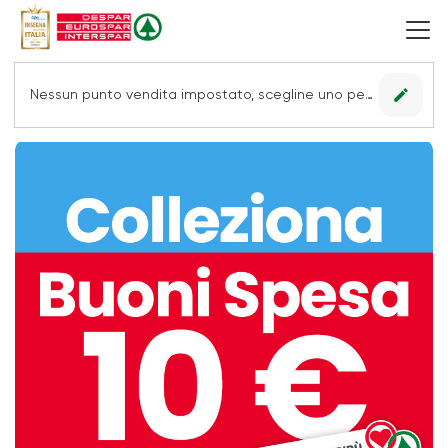
edit
Nessun punto vendita impostato, scegline uno per vedere le offerte.