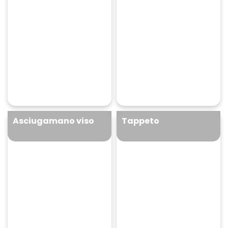
Sacco copripiumino
Asciugamano ospite
matrimoniale
45 bollini + 16,90 €
10 bollini + 1,90 €
+
+
Asciugamano viso
Tappeto
Asciugamano viso
Tappeto
15 bollini + 2,90 €
20 bollini + 3,90 €