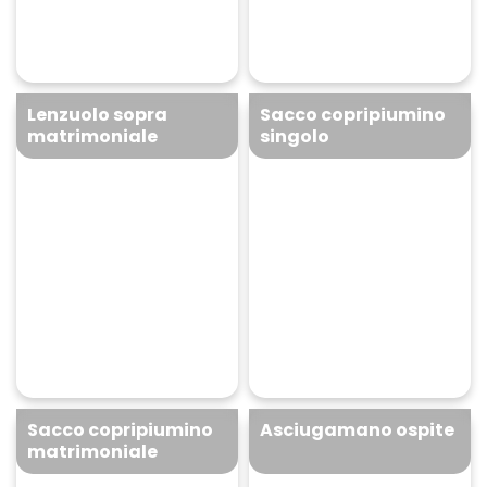
+
+
Lenzuolo sopra
Sacco copripiumino
matrimoniale
singolo
Lenzuolo sopra
Sacco copripiumino
matrimoniale
singolo
30 bollini + 8,90 €
35 bollini + 10,90 €
+
+
Sacco copripiumino
Asciugamano ospite
matrimoniale