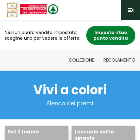
menu_open
Nessun punto vendita impostato,
Imposta il tuo
scegline uno per vedere le offerte.
punto vendita
COLLEZIONE
REGOLAMENTO
Vivi a colori
Elenco dei premi
Set 2 federe
Lenzuolo sotto
singolo