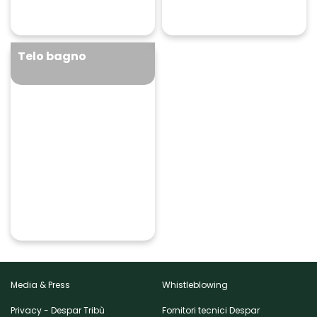
+
+
Telo bagno
Telo bagno
30 bollini + 6,90 €
+
Media & Press
Whistleblowing
Privacy - Despar Tribù
Fornitori tecnici Despar