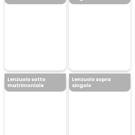
Set 2 federe
Lenzuolo sotto
singolo
15 bollini + 2,90 €
20 bollini + 4,90 €
+
+
Lenzuolo sotto
Lenzuolo sopra
matrimoniale
singolo
Lenzuolo sotto
Lenzuolo sopra
matrimoniale
singolo
30 bollini + 7,90 €
25 bollini + 5,90 €