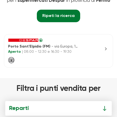
per i
supermercati Despar
in provincia di
Fermo
Ripeti la ricerca
Porto Sant'Elpidio (FM)
- via Europa, 100
chevron_right
Aperto
| 08:00 - 12:30 e 16:30 - 19:30
Filtra i punti vendita per
Reparti