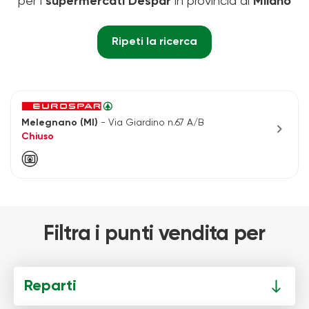
per i
supermercati Despar
in provincia di
Milano
Ripeti la ricerca
Melegnano (MI)
- Via Giardino n.67 A/B
chevron_right
Chiuso
Filtra i punti vendita per
Reparti