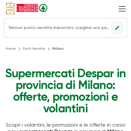
edit
Nessun punto vendita impostato, scegline uno per vedere le offerte.
Home
Punti Vendita
Milano
Supermercati Despar in
provincia di Milano:
offerte, promozioni e
volantini
Scopri i volantini, le promozioni e le offerte in corso