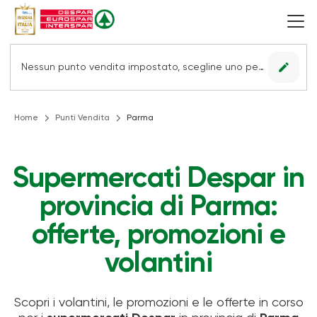
edit
Nessun punto vendita impostato, scegline uno per vedere le offerte.
Home
Punti Vendita
Parma
Supermercati Despar in
provincia di Parma:
offerte, promozioni e
volantini
Scopri i volantini, le promozioni e le offerte in corso