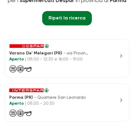
per i
supermercati Despar
in provincia di
Parma
Ripeti la ricerca
Varano De' Melegari (PR)
- via Provinciale 121 A
chevron_right
Aperto
| 08:00 - 12:30 e 16:00 - 19:00
Parma (PR)
- Quartiere San Leonardo
chevron_right
Aperto
| 08:00 - 20:30