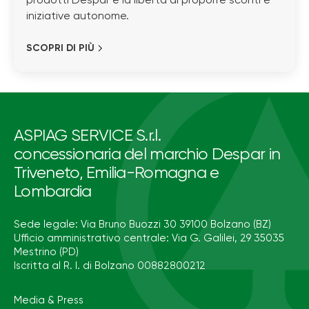
prodotti Despar e la libertà di proporre sconti e
iniziative autonome.
SCOPRI DI PIÙ
ASPIAG SERVICE S.r.l.
concessionaria del marchio Despar in
Triveneto, Emilia-Romagna e
Lombardia
Sede legale: Via Bruno Buozzi 30 39100 Bolzano (BZ)
Ufficio amministrativo centrale: Via G. Galilei, 29 35035
Mestrino (PD)
Iscritta al R. I. di Bolzano 00882800212
Media & Press