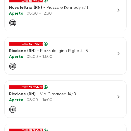
Novafeltria (RN)
- Piazzale Kennedy n.11
chevron_right
Aperto
| 08:30 - 12:30
Riccione (RN)
- Piazzale Igino Righetti, 5
chevron_right
Aperto
| 08:00 - 13:00
Riccione (RN)
- Via Cimarosa 14/B
chevron_right
Aperto
| 08:00 - 14:00