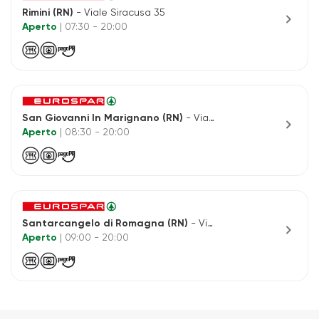
Rimini (RN)
- Viale Siracusa 35
chevron_right
Aperto
| 07:30 - 20:00
San Giovanni In Marignano (RN)
- Via dei Castagni 173
chevron_right
Aperto
| 08:30 - 20:00
Santarcangelo di Romagna (RN)
- Via Emilia
chevron_right
Aperto
| 09:00 - 20:00