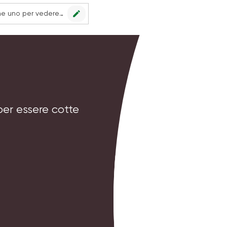
edit
Nessun punto vendita impostato, scegline uno per vedere le offerte.
per essere cotte