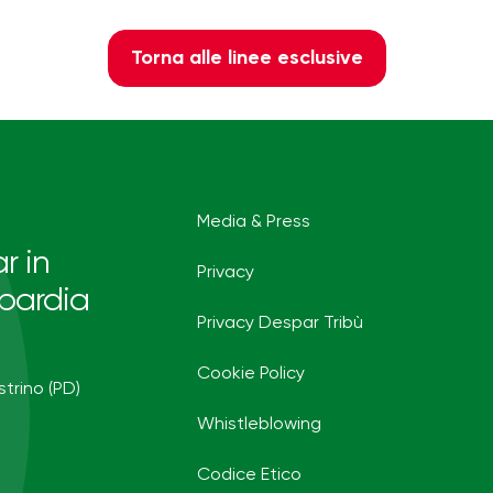
Torna alle linee esclusive
Media & Press
r in
Privacy
bardia
Privacy Despar Tribù
Cookie Policy
strino (PD)
Whistleblowing
Codice Etico