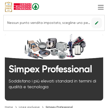
edit
Nessun punto vendita impostato, scegline uno per vedere le offerte.
Simpex Professional
Soddisfano i più elevati standard in termini di
qualità e tecnologia
Home
Linee esclusive
Simpex Professional