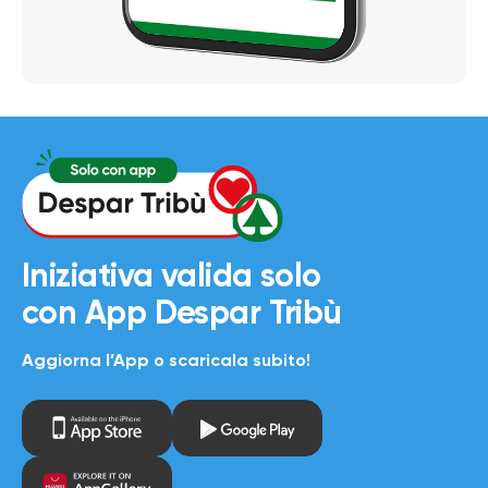
Iniziativa valida solo
con
App Despar Tribù
Aggiorna l’App o scaricala subito!