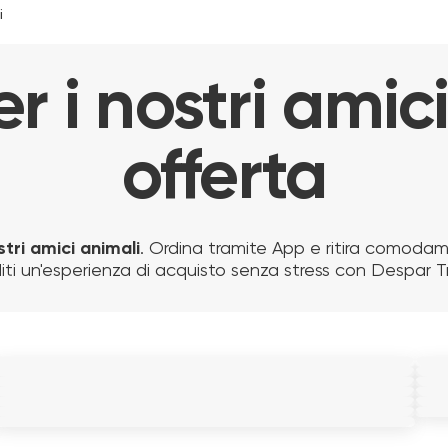
i
r i nostri amic
offerta
stri amici animali
. Ordina tramite App e ritira comodam
iti un'esperienza di acquisto senza stress con Despar Tr
TIRAGRAFFI GATTO CON CUCCIA, ALZATA
T
TIRAGRAFFI CON AMACA E GIOCHI
C
CUCCIA SANISOFT CM.70x60x20
E SOFT BED BEIGE
E
PLAID DOUBLE-FACE SANISOFT
ROTANTI
P
GRIGIO-VERDE
P
MARRONE-BEIGE
C
TIRAGRAFFI CON LED BEIGE MIS.S
T
CUCCIA CANE SUPER SOFT BIANCA MIS.L
C
59.00 €
LETTIERA AUTOPULENTE GATTI
45.00 €
59.00 €
49.00 €
37.90 €
3
39.90 €
3