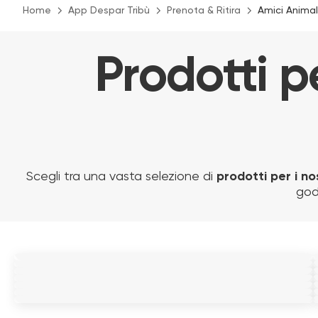
Home
App Despar Tribù
Prenota & Ritira
Amici Animal
Prodotti pe
Scegli tra una vasta selezione di
prodotti per i no
god
TIRAGRAFFI MULTIPIANO AMACA E
TIRAGRAFFI GATTO CON CUCCETTA
PLAID DOUBLE-FACE SANISOFT BLU-
CUCCETTE GRIGIO
CUCCIA SANISOFT CM.70x60x20
SOFT BED BEIGE
PANNA
MARRONE-BEIGE
CUCCIA SUPER SOFT KING SIZE BEIGE
TIRAGRAFFI CON LED GRIGIO MIS.L
89.00 €
CUCCIA CANE SUPER SOFT BEIGE MIS.L
35.00 €
49.00 €
59.00 €
179.00 €
39.90 €