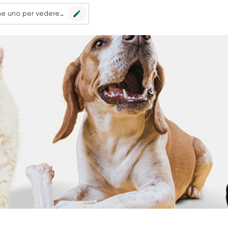
edit
Nessun punto vendita impostato, scegline uno per vedere le offerte.