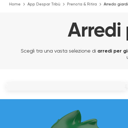
Home
App Despar Tribù
Prenota & Ritira
Arredo giard
Arredi 
Scegli tra una vasta selezione di
arredi per g
LAMPADA LED RICARICABILE AVORIO
LAMPADA SFERICA W40
LAMPADA SOLARE WATERPROOF 25CM
29.90 €
59.90 €
39.90 €