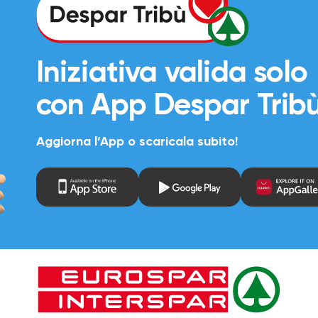
Iniziativa valida solo
con
App Despar Trib
Aggiorna l’App o scaricala subito!