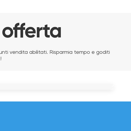
 offerta
nti vendita abilitati. Risparmia tempo e goditi
!
AMPADA SFERICA W50
OX POLIPROPILENE LT 1170
19.90 €
189.00 €