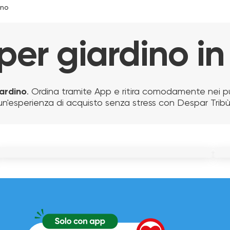
ino
per giardino in
iardino
. Ordina tramite App e ritira comodamente nei pu
un'esperienza di acquisto senza stress con Despar Tribù
CATENA MULTICOLORE 15 BULBI LED
L
LAMPADA SFERICA W30
B
39.90 €
1
49.90 €