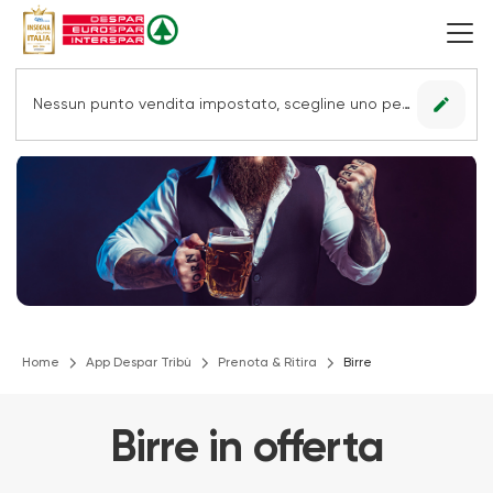
edit
Nessun punto vendita impostato, scegline uno per vedere le offerte.
Home
App Despar Tribù
Prenota & Ritira
Birre
Birre in offerta