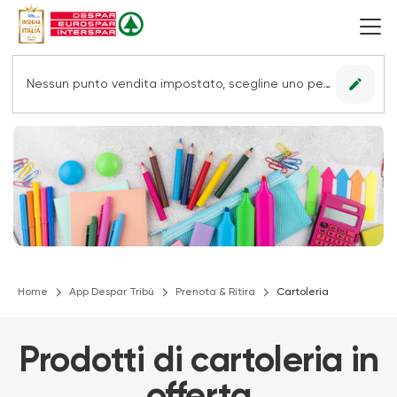
edit
Nessun punto vendita impostato, scegline uno per vedere le offerte.
Home
App Despar Tribù
Prenota & Ritira
Cartoleria
Prodotti di cartoleria in