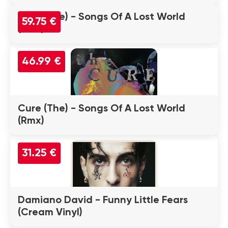
Cure (The) - Songs Of A Lost World
59.75 €
(Rmx)
46.99 €
Cure (The) - Songs Of A Lost World
(Rmx)
31.25 €
Damiano David - Funny Little Fears
(Cream Vinyl)