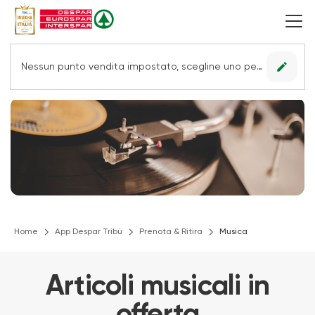
edit
Nessun punto vendita impostato, scegline uno per vedere le offerte.
Home
App Despar Tribù
Prenota & Ritira
Musica
Articoli musicali in