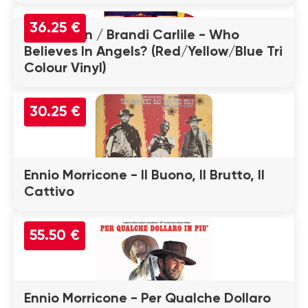
36.25 €
Elton John / Brandi Carlile - Who
Believes In Angels? (Red/Yellow/Blue Tri
Colour Vinyl)
30.25 €
Ennio Morricone - Il Buono, Il Brutto, Il
Cattivo
55.50 €
Ennio Morricone - Per Qualche Dollaro