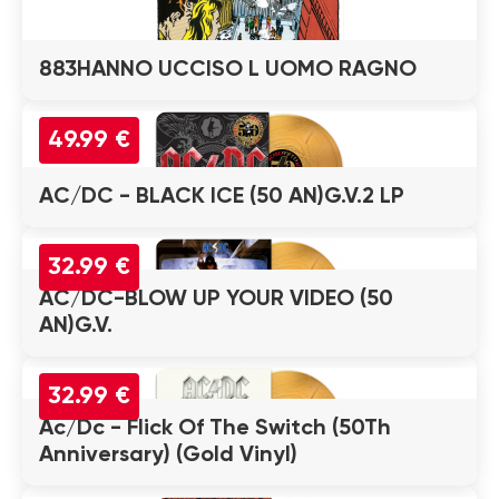
883HANNO UCCISO L UOMO RAGNO
49.99 €
AC/DC - BLACK ICE (50 AN)G.V.2 LP
32.99 €
AC/DC-BLOW UP YOUR VIDEO (50
AN)G.V.
32.99 €
Ac/Dc - Flick Of The Switch (50Th
Anniversary) (Gold Vinyl)