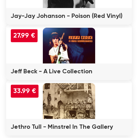
Jay-Jay Johanson - Poison (Red Vinyl)
27.99 €
Jeff Beck - A Live Collection
33.99 €
Jethro Tull - Minstrel In The Gallery