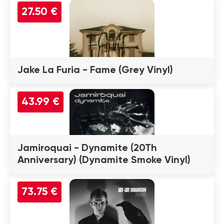
27.50 €
Jake La Furia - Fame (Grey Vinyl)
43.99 €
Jamiroquai - Dynamite (20Th
Anniversary) (Dynamite Smoke Vinyl)
73.75 €