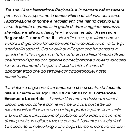
“Da anni l’Amministrazione Regionale è impegnata nel sostenere
percorsi che supportano le donne vittime di violenza attraverso
l’approvazione di norme e regolamenti che hanno definito una
serie di priorità e garanzie in grado di dare maggiore sicurezza
alle vittime e alle loro famiglie
– ha commentato l’
Assessore
Regionale Tiziana Gibelli
–
Nell’affrontare questioni come la
violenza di genere è fondamentale l’unione delle forze tra tutti gli
attori della società. Grazie quindi a Despar che ha pensato a
questa iniziativa e grazie a tutti i cittadini del Friuli Venezia Giulia
che hanno risposto con grande partecipazione a questa raccolta
fondi, confermando lo spirito di solidarietà e il senso di
appartenenza che da sempre contraddistingue i nostri
concittadini”.
“La violenza di genere è un fenomeno che si contrasta facendo
rete e sinergie
– ha aggiunto il
Vice Sindaco di Pordenone
Emanuele Loperfido
–
Il nostro Comune ha destinato alcuni
alloggi per accogliere donne vittime di abusi costrette ad
allontanarsi dalla loro casa ed è impegnato in prima linea nelle
attività di sensibilizzazione al problema della violenza contro le
donne, anche in collaborazione con altri Comuni e associazioni.
La capacità di networking è uno degli strumenti per contrastare i