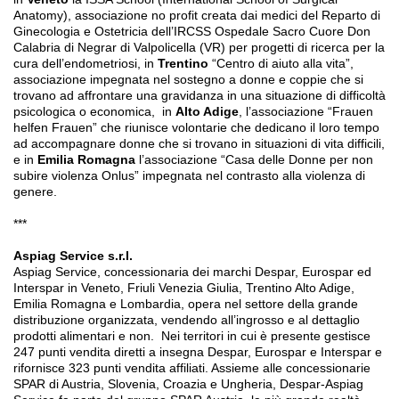
Anatomy), associazione no profit creata dai medici del Reparto di
Ginecologia e Ostetricia dell’IRCSS Ospedale Sacro Cuore Don
Calabria di Negrar di Valpolicella (VR) per progetti di ricerca per la
cura dell’endometriosi, in
Trentino
“Centro di aiuto alla vita”,
associazione impegnata nel sostegno a donne e coppie che si
trovano ad affrontare una gravidanza in una situazione di difficoltà
psicologica o economica,
in
Alto Adige
, l’associazione “Frauen
helfen Frauen” che riunisce volontarie che dedicano il loro tempo
ad accompagnare donne che si trovano in situazioni di vita difficili,
e in
Emilia Romagna
l’associazione “Casa delle Donne per non
subire violenza Onlus” impegnata nel contrasto alla violenza di
genere.
***
Aspiag Service s.r.l.
Aspiag Service, concessionaria dei marchi Despar, Eurospar ed
Interspar in Veneto, Friuli Venezia Giulia, Trentino Alto Adige,
Emilia Romagna e Lombardia, opera nel settore della grande
distribuzione organizzata, vendendo all’ingrosso e al dettaglio
prodotti alimentari e non.
Nei territori in cui è presente gestisce
247 punti vendita diretti a insegna Despar, Eurospar e Interspar e
rifornisce 323 punti vendita affiliati. Assieme alle concessionarie
SPAR di Austria, Slovenia, Croazia e Ungheria, Despar-Aspiag