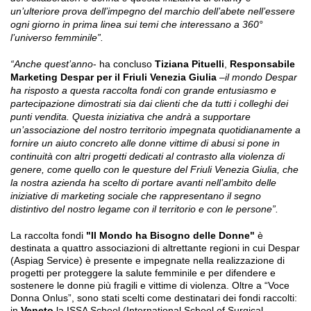
un’ulteriore prova dell’impegno del marchio dell’abete nell’essere
ogni giorno in prima linea sui temi che interessano a 360°
l’universo femminile”.
“
Anche quest’anno
- ha concluso
Tiziana Pituelli
,
Responsabile
Marketing Despar per il Friuli Venezia Giulia
–
il mondo Despar
ha risposto a questa raccolta fondi con grande entusiasmo e
partecipazione dimostrati sia dai clienti che da tutti i colleghi dei
punti vendita. Questa iniziativa che andrà a supportare
un’associazione del nostro territorio impegnata quotidianamente a
fornire un aiuto concreto alle donne vittime di abusi si pone in
continuità con altri progetti dedicati al contrasto alla violenza di
genere, come quello con le questure del Friuli Venezia Giulia, che
la nostra azienda ha scelto di portare avanti nell’ambito delle
iniziative di marketing sociale che rappresentano il segno
distintivo del nostro legame con il territorio e con le persone”.
La raccolta fondi
"Il Mondo ha Bisogno delle Donne"
è
destinata a quattro associazioni di altrettante regioni in cui Despar
(Aspiag Service) è presente e impegnate nella realizzazione di
progetti per proteggere la salute femminile e per difendere e
sostenere le donne più fragili e vittime di violenza. Oltre a “Voce
Donna Onlus”, sono stati scelti come destinatari dei fondi raccolti:
in
Veneto
la ISSA School (International School of Surgical