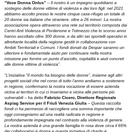
“Voce Donna Onlus”
– Il nostro è un impegno quotidiano a
sostegno delle donne vittime di violenza e dei loro figli: nel 2021
abbiamo accolto presso le nostre cinque case-rifugio un totale di
20 donne sia italiane che straniere, oltre a 26 minori. La nostra
associazione opera attraverso una rete sul territorio composta dai
Centri Anti Violenza di Pordenone e Tolmezzo che lo scorso anno
hanno ascoltato oltre 300 donne, e da altri sei sportelli operativi in
altrettante località della regione gestiti in collaborazione con
Ambiti Territoriali e Comuni. I fondi donati da Despar saranno un
ulteriore e fondamentale aiuto per continuare nella nostra
missione per fornire un punto d’ascolto, ospitalità e aiuti concreti
alle donne vittime di violenza”.
“
L’iniziativa “Il mondo ha bisogno delle donne”, insieme agli altri
progetti sociali che nel corso di tutto l’anno andiamo a sostenere
in regione, confermano la nostra vocazione di essere azienda
vicina ai territori in cui ci inseriamo e vicina alle persone più
vulnerabili –
ha detto
Fabrizio Cicero, Direttore Regionale
Aspiag Service per il Friuli Venezia Giulia
–
Questa raccolta
fondi ci ha permesso di raccogliere una somma importante che
oggi consegniamo ad una realtà radicata in regione e
profondamente impegnata nel contrasto alla violenza di genere.
La nostra azienda è una grande famiglia in rosa dove circa il 65%
dei collaboratori è donna e questa iniziativa di charity è