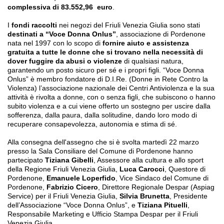
complessiva di
83.552,96
euro
.
I
fondi raccolti
nei negozi del Friuli Venezia Giulia sono stati
destinati a
“Voce Donna Onlus”
, associazione di Pordenone
nata nel 1997 con lo scopo di
fornire aiuto e assistenza
gratuita a tutte le donne che si trovano nella necessità di
dover fuggire da abusi o violenze
di qualsiasi natura,
garantendo un posto sicuro per sé e i propri figli. “Voce Donna
Onlus” è membro fondatore di D.I.Re. (Donne in Rete Contro la
Violenza) l’associazione nazionale dei Centri Antiviolenza e la sua
attività è rivolta a donne, con o senza figli, che subiscono o hanno
subito violenza e a cui viene offerto un sostegno per uscire dalla
sofferenza, dalla paura, dalla solitudine, dando loro modo di
recuperare consapevolezza, autonomia e stima di sé.
Alla consegna dell'assegno che si è svolta martedì 22 marzo
presso la Sala Consiliare del Comune di Pordenone
hanno
partecipato
Tiziana Gibelli
, Assessore alla cultura e allo sport
della Regione Friuli Venezia Giulia
,
Luca Carocci
,
Questore di
Pordenone,
Emanuele Loperfido
,
Vice
Sindaco del Comune di
Pordenone,
Fabrizio Cicero
,
Direttore Regionale Despar (Aspiag
Service) per il Friuli Venezia Giulia,
Silvia Brunetta
,
Presidente
dell’Associazione “Voce Donna Onlus”, e
Tiziana Pituelli
,
Responsabile Marketing e Ufficio Stampa Despar per il Friuli
Venezia Giulia.