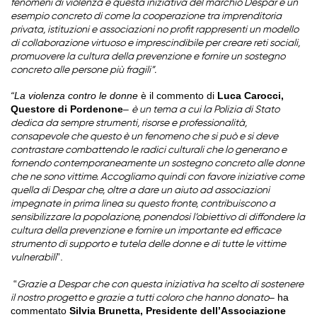
fenomeni di violenza e questa iniziativa del marchio Despar è un
esempio concreto di come la cooperazione tra imprenditoria
privata, istituzioni e associazioni no profit rappresenti un modello
di collaborazione virtuoso e imprescindibile per creare reti sociali,
promuovere la cultura della prevenzione e fornire un sostegno
concreto alle persone più fragili”.
“La violenza contro le donne
è il commento di
Luca Carocci,
Questore di Pordenone
–
è un tema a cui la Polizia di Stato
dedica da sempre strumenti, risorse e professionalità,
consapevole che questo è un fenomeno che si può e si deve
contrastare combattendo le radici culturali che lo generano e
fornendo contemporaneamente un sostegno concreto alle donne
che ne sono vittime. Accogliamo quindi con favore iniziative come
quella di Despar che, oltre a dare un aiuto ad associazioni
impegnate in prima linea su questo fronte, contribuiscono a
sensibilizzare la popolazione, ponendosi l’obiettivo di diffondere la
cultura della prevenzione e fornire un importante ed efficace
strumento di supporto e tutela delle donne e di tutte le vittime
”.
vulnerabili
“
Grazie a Despar che con questa iniziativa ha scelto di sostenere
– ha
il nostro progetto e grazie a tutti coloro che hanno donato
commentato
Silvia Brunetta, Presidente dell’Associazione