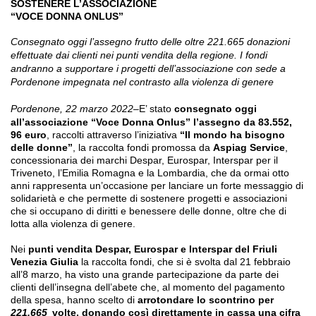
SOSTENERE L’ASSOCIAZIONE
“VOCE DONNA ONLUS”
Consegnato oggi l’assegno frutto delle oltre 221.665 donazioni
effettuate dai clienti nei punti vendita della regione. I fondi
andranno a supportare i progetti dell’associazione con sede a
Pordenone impegnata nel contrasto alla violenza di genere
Pordenone, 22 marzo 2022
–E’ stato
consegnato oggi
all’associazione
“Voce Donna Onlus”
l’assegno da
83.552,
96
euro
, raccolti attraverso l’iniziativa
“Il mondo ha bisogno
delle donne”
, la raccolta fondi promossa da
Aspiag Service
,
concessionaria dei marchi Despar, Eurospar, Interspar per il
Triveneto, l’Emilia Romagna e la Lombardia, che da ormai otto
anni rappresenta un’occasione per lanciare un forte messaggio di
solidarietà e che permette di sostenere progetti e associazioni
che si occupano di diritti e benessere delle donne, oltre che di
lotta alla violenza di genere.
Nei
punti vendita Despar, Eurospar e Interspar del Friuli
Venezia Giulia
la raccolta fondi, che si è svolta dal 21 febbraio
all’8 marzo, ha visto una grande partecipazione da parte dei
clienti dell’insegna dell’abete che, al momento del pagamento
della spesa, hanno scelto di
arrotondare lo scontrino per
221.665
volte, donando così direttamente in cassa una cifra