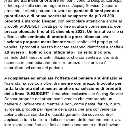
A partire
dal mese di ottobre
nei punti vendita Despar, Eurospar
e Interspar delle cinque regioni in cui Aspiag Service Despar è
presente, i clienti potranno trovare un
paniere di beni per uso
quotidiano e di prima necessità composto da più di 300
prodotti a marchio Despar
, con particolare attenzione anche ai
prodotti S-BUDGET, creati per offrire qualità e convenienza,
con
prezzo bloccato fino al 31 dicembre 2023. Un’iniziativa
che si
affianca alle
centinaia
di prodotti a prezzi ribassati
che
l’azienda propone mensilmente
sugli scaffali dei propri punti
vendita. I prodotti a prezzo bloccato saranno identificati a scaffale
attraverso il bollino con raffigurato il carrello tricolore
,
simbolo del trimestre anti-inflazione, che consentirà ai clienti di
riconoscere immediatamente le referenze il cui prezzo è
controllato nel corso del periodo.
A
completare ed ampliare l’offerta del paniere anti-inflazione
,
l’azienda ha scelto, inoltre, di
inserire con prezzo bloccato per
tutta la durata del trimestre anche una selezione di prodotti
della linea
“
S-BUDGET
”, il marchio esclusivo che Aspiag Service
Despar propone nei propri punti vendita che comprende un
paniere di referenze alimentari e non, come pasta, farina, burro,
surgelati, prodotti per l’igiene della casa che alla convenienza
abbina elevati standard di qualità garantiti dai severi controlli
applicati a tutta la filiera, dalla selezione delle materie prime, alla
loro lavorazione fino alle fasi di confezionamento e distribuzione.