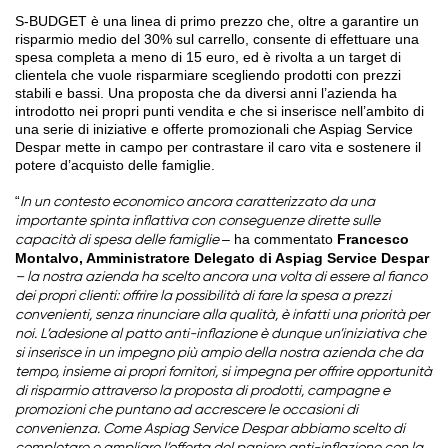
S-BUDGET è una linea di primo prezzo che, oltre a garantire un
risparmio medio del 30% sul carrello, consente di effettuare una
spesa completa a meno di 15 euro, ed è rivolta a un target di
clientela che vuole risparmiare scegliendo prodotti con prezzi
stabili e bassi. Una proposta che da diversi anni l’azienda ha
introdotto nei propri punti vendita e che si inserisce nell’ambito di
una serie di iniziative e offerte promozionali che Aspiag Service
Despar mette in campo per contrastare il caro vita e sostenere il
potere d’acquisto delle famiglie.
“
In un contesto economico ancora caratterizzato da una
importante spinta inflattiva con conseguenze dirette sulle
– ha commentato
Francesco
capacità di spesa delle famiglie
Montalvo, Amministratore Delegato di Aspiag Service Despar
– la nostra azienda ha scelto ancora una volta di essere al fianco
dei propri clienti: offrire la possibilità di fare la spesa a prezzi
convenienti, senza rinunciare alla qualità, è infatti una priorità per
noi. L’adesione al patto anti-inflazione è dunque un’iniziativa che
si inserisce in un impegno più ampio della nostra azienda che da
tempo, insieme ai propri fornitori, si impegna per offrire opportunità
di risparmio attraverso la proposta di prodotti, campagne e
promozioni che puntano ad accrescere le occasioni di
convenienza. Come Aspiag Service Despar abbiamo scelto di