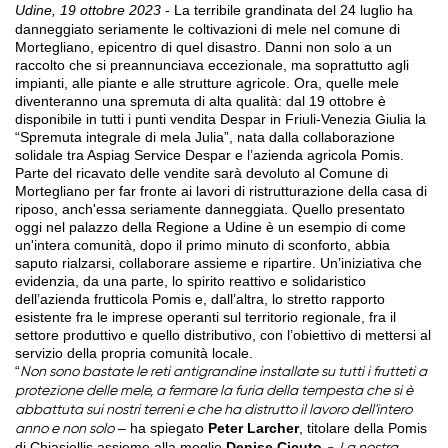
Udine, 19 ottobre 2023
- La terribile grandinata del 24 luglio ha
danneggiato seriamente le coltivazioni di mele nel comune di
Mortegliano, epicentro di quel disastro. Danni non solo a un
raccolto che si preannunciava eccezionale, ma soprattutto agli
impianti, alle piante e alle strutture agricole. Ora, quelle mele
diventeranno una spremuta di alta qualità: dal 19 ottobre è
disponibile in tutti i punti vendita Despar in Friuli-Venezia Giulia la
“Spremuta integrale di mela Julia”, nata dalla collaborazione
solidale tra Aspiag Service Despar e l’azienda agricola Pomis.
Parte del ricavato delle vendite sarà devoluto al Comune di
Mortegliano per far fronte ai lavori di ristrutturazione della casa di
riposo, anch'essa seriamente danneggiata. Quello presentato
oggi nel palazzo della Regione a Udine è un esempio di come
un'intera comunità, dopo il primo minuto di sconforto, abbia
saputo rialzarsi, collaborare assieme e ripartire. Un’iniziativa che
evidenzia, da una parte, lo spirito reattivo e solidaristico
dell’azienda frutticola Pomis e, dall’altra, lo stretto rapporto
esistente fra le imprese operanti sul territorio regionale, fra il
settore produttivo e quello distributivo, con l’obiettivo di mettersi al
servizio della propria comunità locale.
“
Non sono bastate le reti antigrandine installate su tutti i frutteti a
protezione delle mele, a fermare la furia della tempesta che si è
abbattuta sui nostri terreni e che ha distrutto il lavoro dell'intero
– ha spiegato
Peter Larcher
, titolare della Pomis
anno e non solo
di Chiasiellis assieme alla moglie
Denise Cicuto