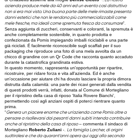
-. La nostra
azienda produce mele da 40 anni ed un evento così distruttivo
non si era mai visto. Una buona parte delle mele rimaste presenta
danni estetici che non le rendono più commercializzabili come
”.
mele fresche, ma ideali come spremuta fresca da consumare
Senza aggiunta di zuccheri, conservanti e coloranti, la spremuta è
anche completamente sostenibile, in quanto prodotta e
confezionata da Pomis impiegando imballi riciclabili e una parte
già riciclati. É facilmente riconoscibile sugli scaffali per il suo
packaging che riproduce una foto di una mela avvolta da un
chicco di grandine con un Qr Code che racconta quanto accaduto
durante la catastrofica grandinata estiva.
In questo momento, rappresenta un'opportunità per ripartire,
ricostruire, per ridare forza e vita all'azienda. Ed è anche
un'occasione per aiutare chi ha dovuto lasciare la propria dimora
distrutta dalla calamità: una parte dei ricavi generati dalla vendita
di questi prodotti verrà, infatti, donata al Comune di Mortegliano
per il ripristino della casa di riposo ‘Italia Rovere Bianchi’,
permettendo così agli anziani ospiti di poterci rientrare quanto
prima.
“
Genera un piacere enorme che un'azienda come Pomis oltre a
pensare a risollevarsi dai pesanti danni subiti intenda contribuire
– commenta il sindaco di
anche al ripristino della casa di riposo
Mortegliano
Roberto Zuliani
-.
La famiglia Larcher, di origini
sudtirolesi e che da quarant'anni opera qui oggi alla seconda