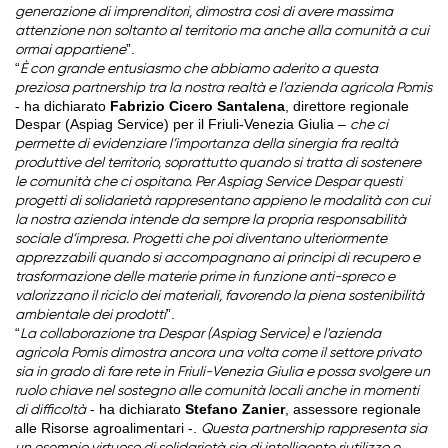
generazione di imprenditori, dimostra così di avere massima
attenzione non soltanto al territorio ma anche alla comunità a cui
”.
ormai appartiene
“
È con grande entusiasmo che abbiamo aderito a questa
preziosa partnership tra la nostra realtà e l'azienda agricola Pomis
- ha dichiarato
Fabrizio Cicero Santalena
, direttore regionale
Despar (Aspiag Service) per il Friuli-Venezia Giulia –
che ci
permette di evidenziare l’importanza della sinergia fra realtà
produttive del territorio, soprattutto quando si tratta di sostenere
le comunità che ci ospitano. Per Aspiag Service Despar questi
progetti di solidarietà rappresentano appieno le modalità con cui
la nostra azienda intende da sempre la propria responsabilità
sociale d’impresa. Progetti che poi diventano ulteriormente
apprezzabili quando si accompagnano ai principi di recupero e
trasformazione delle materie prime in funzione anti-spreco e
valorizzano il riciclo dei materiali, favorendo la piena sostenibilità
”.
ambientale dei prodotti
“
La collaborazione tra Despar (Aspiag Service) e l'azienda
agricola Pomis dimostra ancora una volta come il settore privato
sia in grado di fare rete in Friuli-Venezia Giulia e possa svolgere un
ruolo chiave nel sostegno alle comunità locali anche in momenti
- ha dichiarato
Stefano Zanier
, assessore regionale
di difficoltà
alle Risorse agroalimentari -.
Questa partnership rappresenta sia