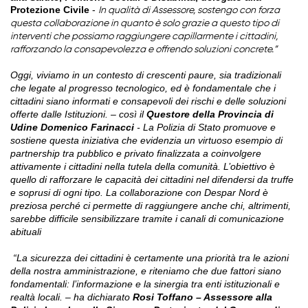
Protezione Civile
-
In qualità di Assessore, sostengo con forza
questa collaborazione in quanto è solo grazie a questo tipo di
interventi che possiamo raggiungere capillarmente i cittadini,
rafforzando la consapevolezza e offrendo soluzioni concrete.”
Oggi, viviamo in un contesto di crescenti paure, sia tradizionali
che legate al progresso tecnologico, ed è fondamentale che i
cittadini siano informati e consapevoli dei rischi e delle soluzioni
offerte dalle Istituzioni. – così il
Questore della Provincia di
Udine Domenico Farinacci
- La Polizia di Stato promuove e
sostiene questa iniziativa che evidenzia un virtuoso esempio di
partnership tra pubblico e privato finalizzata a coinvolgere
attivamente i cittadini nella tutela della comunità. L’obiettivo è
quello di rafforzare le capacità dei cittadini nel difendersi da truffe
e soprusi di ogni tipo. La collaborazione con Despar Nord è
preziosa perché ci permette di raggiungere anche chi, altrimenti,
sarebbe difficile sensibilizzare tramite i canali di comunicazione
abituali
“La sicurezza dei cittadini è certamente una priorità tra le azioni
della nostra amministrazione, e riteniamo che due fattori siano
fondamentali: l’informazione e la sinergia tra enti istituzionali e
realtà locali. – ha dichiarato
Rosi Toffano – Assessore alla