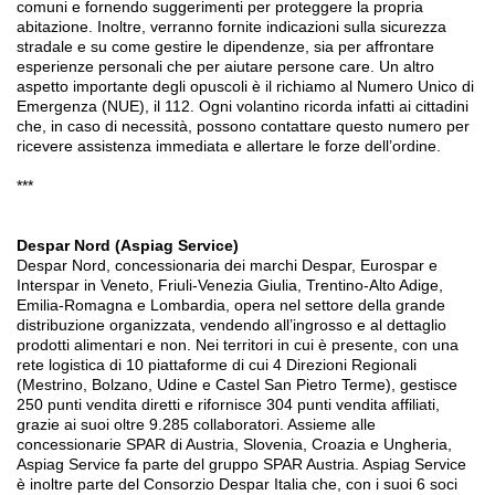
comuni e fornendo suggerimenti per proteggere la propria
abitazione. Inoltre, verranno fornite indicazioni sulla sicurezza
stradale e su come gestire le dipendenze, sia per affrontare
esperienze personali che per aiutare persone care. Un altro
aspetto importante degli opuscoli è il richiamo al Numero Unico di
Emergenza (NUE), il 112. Ogni volantino ricorda infatti ai cittadini
che, in caso di necessità, possono contattare questo numero per
ricevere assistenza immediata e allertare le forze dell’ordine.
*
**
Despar Nord (Aspiag Service)
Despar Nord, concessionaria dei marchi Despar, Eurospar e
Interspar in Veneto, Friuli-Venezia Giulia, Trentino-Alto Adige,
Emilia-Romagna e Lombardia, opera nel settore della grande
distribuzione organizzata, vendendo all’ingrosso e al dettaglio
prodotti alimentari e non. Nei territori in cui è presente, con una
rete logistica di 10 piattaforme di cui 4 Direzioni Regionali
(Mestrino, Bolzano, Udine e Castel San Pietro Terme), gestisce
250 punti vendita diretti e rifornisce 304 punti vendita affiliati,
grazie ai suoi oltre 9.285 collaboratori. Assieme alle
concessionarie SPAR di Austria, Slovenia, Croazia e Ungheria,
Aspiag Service fa parte del gruppo SPAR Austria. Aspiag Service
è inoltre parte del Consorzio Despar Italia che, con i suoi 6 soci