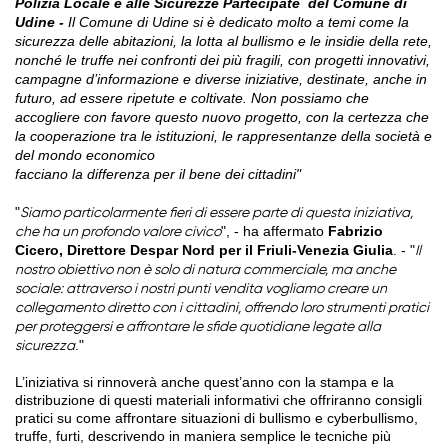
Polizia Locale e alle Sicurezze Partecipate
del Comune di
Udine -
Il Comune di Udine si è dedicato molto a temi come la
sicurezza delle abitazioni, la lotta al bullismo e le insidie della rete,
nonché le truffe nei confronti dei più fragili, con progetti innovativi,
campagne d’informazione e diverse iniziative, destinate, anche in
futuro, ad essere ripetute e coltivate. Non possiamo che
accogliere con favore questo nuovo progetto, con la certezza che
la cooperazione tra le istituzioni, le rappresentanze della società e
del mondo economico
facciano la differenza per il bene dei cittadini"
"
Siamo particolarmente fieri di essere parte di questa iniziativa,
", - ha affermato
Fabrizio
che ha un profondo valore civico
Cicero, Direttore Despar Nord per il Friuli-Venezia Giulia
. - "
Il
nostro obiettivo non è solo di natura commerciale, ma anche
sociale: attraverso i nostri punti vendita vogliamo creare un
collegamento diretto con i cittadini, offrendo loro strumenti pratici
per proteggersi e affrontare le sfide quotidiane legate alla
."
sicurezza
L’iniziativa si rinnoverà anche quest’anno con la stampa e la
distribuzione di questi materiali informativi che offriranno consigli
pratici su come affrontare situazioni di bullismo e cyberbullismo,
truffe, furti, descrivendo in maniera semplice le tecniche più