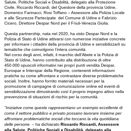
Salute, Politiche Sociali e Disabilità, delegato alla Protezione
Civile, Riccardo Riccardi, del Questore della provincia Udine,
Domenico Farinacci,
Rosi Toffano – Assessore alla Polizia Locale
e alle Sicurezze Partecipate
del Comune di Udine
e Fabrizio
Cicero, Direttore Despar Nord per il Friuli-Venezia Giulia.
Questa partnership, nata nel 2020, ha visto Despar Nord e la
Polizia di Stato di Udine attivarsi con numerose iniziative concrete
per informare i cittadini della provincia di Udine e sensibilizzarli su
tematiche che coinvolgono l’intera comunità.
Nel corso degli anni, infatti, il marchio dell’Abete e la Polizia di
Stato di Udine, hanno contribuito alla distribuzione di oltre
450.000 opuscoli informativi nei propri punti vendita Despar,
Eurospar e Interspar della Regione, contenenti informazioni
pratiche su come affrontare e contrastare diverse problematiche
sociali
. Inoltre, hanno fornito materiali necessari per la
promozione di campagne di comunicazione online ed eventi di
sensibilizzazione dimostrando così il proprio impegno attivo nella
prevenzione di situazioni di rischio per la comunità.
“Iniziative come queste rappresentano un esempio eccellente di
come il settore pubblico e privato possano lavorare insieme per
affrontare problematiche sociali che toccano la vita quotidiana
delle persone
. – ha dichiarato
Riccardo Riccardi, Assessore
alla Salute, Politiche Sociali e Disabilità, delegato alla