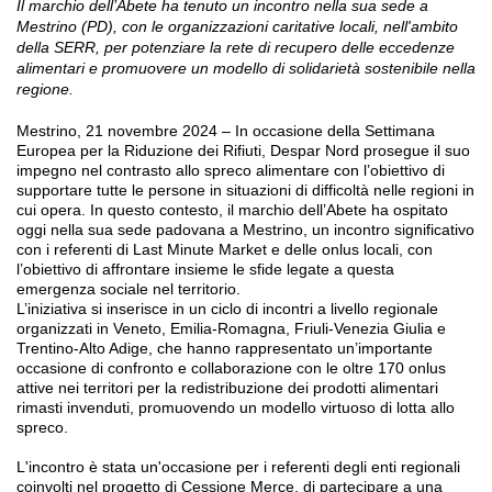
Il marchio dell’Abete ha tenuto un incontro nella sua sede a
Mestrino (PD), con le organizzazioni caritative locali, nell'ambito
della SERR, per potenziare la rete di recupero delle eccedenze
alimentari e promuovere un modello di solidarietà sostenibile nella
regione.
Mestrino, 21 novembre 2024 – In occasione della Settimana
Europea per la Riduzione dei Rifiuti, Despar Nord prosegue il suo
impegno nel contrasto allo spreco alimentare con l’obiettivo di
supportare tutte le persone in situazioni di difficoltà nelle regioni in
cui opera. In questo contesto, il marchio dell’Abete ha ospitato
oggi nella sua sede padovana a Mestrino, un incontro significativo
con i referenti di Last Minute Market e delle onlus locali, con
l’obiettivo di affrontare insieme le sfide legate a questa
emergenza sociale nel territorio.
L’iniziativa si inserisce in un ciclo di incontri a livello regionale
organizzati in Veneto, Emilia-Romagna, Friuli-Venezia Giulia e
Trentino-Alto Adige, che hanno rappresentato un’importante
occasione di confronto e collaborazione con le oltre 170 onlus
attive nei territori per la redistribuzione dei prodotti alimentari
rimasti invenduti, promuovendo un modello virtuoso di lotta allo
spreco.
L'incontro è stata un'occasione per i referenti degli enti regionali
coinvolti nel progetto di Cessione Merce, di partecipare a una