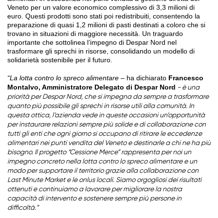
Veneto per un valore economico complessivo di 3,3 milioni di
euro. Questi prodotti sono stati poi redistribuiti, consentendo la
preparazione di quasi 1,2 milioni di pasti destinati a coloro che si
trovano in situazioni di maggiore necessità. Un traguardo
importante che sottolinea l’impegno di Despar Nord nel
trasformare gli sprechi in risorse, consolidando un modello di
solidarietà sostenibile per il futuro.
“La lotta contro lo spreco alimentare –
ha dichiarato
Francesco
Montalvo, Amministratore Delegato di Despar Nord
- è una
priorità per Despar Nord, che si impegna da sempre a trasformare
quanto più possibile gli sprechi in risorse utili alla comunità. In
questa ottica, l’azienda vede in queste occasioni un’opportunità
per instaurare relazioni sempre più solide e di collaborazione con
tutti gli enti che ogni giorno si occupano di ritirare le eccedenze
alimentari nei punti vendita del Veneto e destinarle a chi ne ha più
bisogno. Il progetto “Cessione Merce” rappresenta per noi un
impegno concreto nella lotta contro lo spreco alimentare e un
modo per supportare il territorio grazie alla collaborazione con
Last Minute Market e le onlus locali. Siamo orgogliosi dei risultati
ottenuti e continuiamo a lavorare per migliorare la nostra
capacità di intervento e sostenere sempre più persone in
difficoltà.”