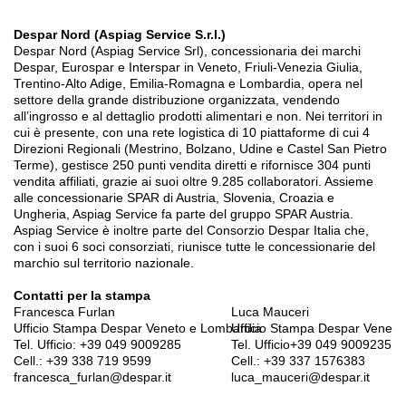
Despar Nord (Aspiag Service S.r.l.)
Despar Nord (Aspiag Service Srl), concessionaria dei marchi
Despar, Eurospar e Interspar in Veneto, Friuli-Venezia Giulia,
Trentino-Alto Adige, Emilia-Romagna e Lombardia, opera nel
settore della grande distribuzione organizzata, vendendo
all’ingrosso e al dettaglio prodotti alimentari e non. Nei territori in
cui è presente, con una rete logistica di 10 piattaforme di cui 4
Direzioni Regionali (Mestrino, Bolzano, Udine e Castel San Pietro
Terme), gestisce 250 punti vendita diretti e rifornisce 304 punti
vendita affiliati, grazie ai suoi oltre 9.285 collaboratori. Assieme
alle concessionarie SPAR di Austria, Slovenia, Croazia e
Ungheria, Aspiag Service fa parte del gruppo SPAR Austria.
Aspiag Service è inoltre parte del Consorzio Despar Italia che,
con i suoi 6 soci consorziati, riunisce tutte le concessionarie del
marchio sul territorio nazionale.
Contatti per la stampa
Francesca Furlan
Luca Mauceri
Ufficio Stampa Despar Veneto e Lombardia
Ufficio Stampa Despar Veneto
Tel. Ufficio: +39 049 9009285
Tel. Ufficio+39 049 9009235
Cell.: +39 338 719 9599
Cell.: +39 337 1576383
francesca_furlan@despar.it
luca_mauceri@despar.it