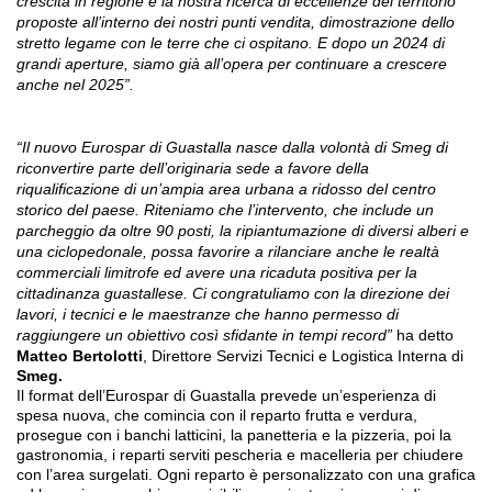
crescita in regione e la nostra ricerca di eccellenze del territorio
proposte all’interno dei nostri punti vendita, dimostrazione dello
stretto legame con le terre che ci ospitano. E dopo un 2024 di
grandi aperture, siamo già all’opera per continuare a crescere
anche nel 2025”.
“Il nuovo Eurospar di Guastalla nasce dalla volontà di Smeg di
riconvertire parte dell’originaria sede a favore della
riqualificazione di un’ampia area urbana a ridosso del centro
storico del paese. Riteniamo che l’intervento, che include un
parcheggio da oltre 90 posti, la ripiantumazione di diversi alberi e
una ciclopedonale, possa favorire a rilanciare anche le realtà
commerciali limitrofe ed avere una ricaduta positiva per la
cittadinanza guastallese. Ci congratuliamo con la direzione dei
lavori, i tecnici e le maestranze che hanno permesso di
raggiungere un obiettivo così sfidante in tempi record”
ha detto
Matteo Bertolotti
, Direttore Servizi Tecnici e Logistica Interna di
Smeg.
Il format dell’Eurospar
di Guastalla prevede un’esperienza di
spesa nuova, che comincia con il reparto frutta e verdura,
prosegue con i banchi latticini, la panetteria e la pizzeria, poi la
gastronomia, i reparti serviti pescheria e macelleria per chiudere
con l’area surgelati. Ogni reparto è personalizzato con una grafica