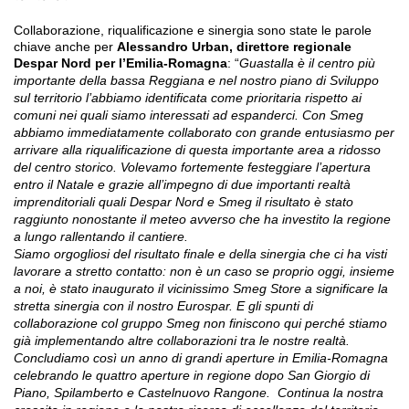
Collaborazione, riqualificazione e sinergia sono state le parole
chiave anche per
Alessandro Urban,
direttore regionale
Despar Nord per l’Emilia-Romagna
: “
Guastalla è il centro più
importante della bassa Reggiana e nel nostro piano di Sviluppo
sul territorio l’abbiamo identificata come prioritaria rispetto ai
comuni nei quali siamo interessati ad espanderci. Con Smeg
abbiamo immediatamente collaborato con grande entusiasmo per
arrivare alla riqualificazione di questa importante area a ridosso
del centro storico. Volevamo fortemente festeggiare l’apertura
entro il Natale e grazie all’impegno di due importanti realtà
imprenditoriali quali Despar Nord e Smeg il risultato è stato
raggiunto nonostante il meteo avverso che ha investito la regione
a lungo rallentando il cantiere.
Siamo orgogliosi del risultato finale e della sinergia che ci ha visti
lavorare a stretto contatto: non è un caso se proprio oggi, insieme
a noi, è stato inaugurato il vicinissimo Smeg Store a significare la
stretta sinergia con il nostro Eurospar. E gli spunti di
collaborazione col gruppo Smeg non finiscono qui perché stiamo
già implementando altre collaborazioni tra le nostre realtà.
Concludiamo così un anno di grandi aperture in Emilia-Romagna
celebrando le quattro aperture in regione dopo San Giorgio di
Piano, Spilamberto e Castelnuovo Rangone.
Continua la nostra