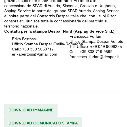
grazie ai suoi oltre 9.285 collaboratori. Assieme alle
concessionarie SPAR di Austria, Slovenia, Croazia e Ungheria,
Aspiag Service fa parte del gruppo SPAR Austria. Aspiag Service
è inoltre parte del Consorzio Despar Italia che, con i suoi 6 soci
consorziati, riunisce tutte le concessionarie del marchio sul
territorio nazionale.
Contatti per la stampa
Despar Nord (Aspiag Service S.r.l.)
Francesca Furlan
Erika Bertossi
Ufficio Stampa Despar Veneto 
Ufficio Stampa Despar Emilia-Romagna
Tel. Ufficio: +39 049 9009285
Cell.: +39 339 5059717
Cell.: +39 338 719 9599
erikabertossi
@gmail.com
francesca_furlan@despar.it
DOWNLOAD IMMAGINE
DOWNLOAD COMUNICATO STAMPA