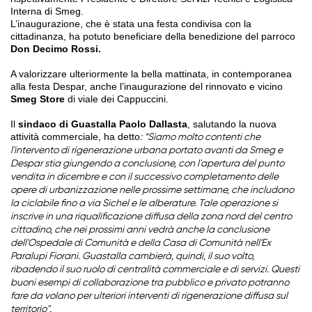
Interna di Smeg.
L’inaugurazione, che è stata una festa condivisa con la
cittadinanza, ha potuto beneficiare della benedizione del parroco
Don Decimo Rossi.
A valorizzare ulteriormente la bella mattinata, in contemporanea
alla festa Despar, anche l’inaugurazione del rinnovato e vicino
Smeg Store
di viale dei Cappuccini.
Il
sindaco di Guastalla
Paolo Dallasta
, salutando la nuova
attività commerciale, ha detto
: “Siamo molto contenti che
l'intervento di rigenerazione urbana portato avanti da Smeg e
Despar stia giungendo a conclusione, con l'apertura del punto
vendita in dicembre e con il successivo completamento delle
opere di urbanizzazione nelle prossime settimane, che includono
la ciclabile fino a via Sichel e le alberature. Tale operazione si
inscrive in una riqualificazione diffusa della zona nord del centro
cittadino, che nei prossimi anni vedrà anche la conclusione
dell'Ospedale di Comunità e della Casa di Comunità nell'Ex
Paralupi Fiorani. Guastalla cambierà, quindi, il suo volto,
ribadendo il suo ruolo di centralità commerciale e di servizi. Questi
buoni esempi di collaborazione tra pubblico e privato potranno
fare da volano per ulteriori interventi di rigenerazione diffusa sul
territorio".