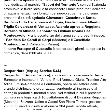
produzioni tipiche locali
, attraverso la creazione di spazi ad
hoc, dedicati al marchio
“Sapori del Territorio”,
con cui l’azienda
promuove le filiere locali e fa conoscere i molti produttori dell’area
di appartenenza. Tra i fornitori del nuovo supermercato sono
presenti:
Società agricola Giovanardi Castelnovo Sotto,
Birrificio Oldo Cadelbosco di Sopra, Gastronomia Alberto
Triglia Cervarezza di Ventasso, Azienda agricola Reggiana
Borzano di Albinea, Laboratorio Emiliani Nonna Lea
Montecavolo
. Fra le eccellenze della zona sono presenti invece:
il
Panificio De Caroli di Carpi
(Modena) e il
Caseificio
Montecoppe
di Collecchio (Parma).
Il nuovo Eurospar di
Guastalla
è aperto tutti i giorni, compresa la
domenica, dalle 8:00 alle 20:00.
***
Despar Nord (Aspiag Service S.r.l.)
Despar Nord (Aspiag Service), concessionaria dei marchi Despar,
Eurospar e Interspar in Veneto, Friuli-Venezia Giulia, Trentino-Alto
Adige, Emilia-Romagna e Lombardia, opera nel settore della
grande distribuzione organizzata, vendendo all’ingrosso e al
dettaglio prodotti alimentari e non. Nei territori in cui è presente,
con una rete logistica di 10 piattaforme di cui 4 Direzioni Regionali
(Mestrino, Bolzano, Udine e Castel San Pietro Terme), gestisce
250 punti vendita diretti e rifornisce 304 punti vendita affiliati,