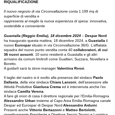
RIQUALIFICAZIONE
Il nuovo negozio di via Circonvallazione conta
1.199 mq di
superficie di vendita e
rappresenta al meglio la nuova esperienza di spesa: innovativa,
sostenibile e conveniente
Guastalla (Reggio Emilia), 18 dicembre 2024
–
Despar Nord
ha
inaugurato questa mattina, 18 dicembre 2024, a
Guastalla
il
nuovo
Eurospar
situato
in
via
Circonvallazione 36/G.
L’affiatata
squadra del nuovo punto vendita conta 40
collaboratori, di cui
36 nuovi assunti
. 10 sono residenti a Guastalla e gli altri
arrivano da comuni limitrofi come Gualtieri, Suzzara, Novellara e
Boretto.
A guidarli sarà la store-manager
Valentina Rossi
.
Il taglio del nastro si è svolto alla presenza del sindaco
Paolo
Dallasta
, della
vice sindaca
Chiara Lanzoni
, dell’assessore alle
Attività Produttive
Gianluca
Crema
ed è intervenuta anche l’ex
sindaca
Camilla Verona
.
A fare gli onori di casa il direttore regionale per l’Emilia-Romagna
Alessandro Urban
insieme al Capo Area Emilia-Romagna canale
Despar ed Eurospar di Despar Nord
Alessandro Arduini
.
Presenti anche
Vittorio Bertazzoni
e
Matteo Bertolotti
,
rispettivamente Presidente e Direttore Servizi Tecnici e Logistica