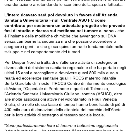
una donazione arrotondando lo scontrino della spesa effettuata.
L’intero ricavato sarà poi devoluto in favore dell’Azienda
Sanitaria Universitaria Friuli Centrale ASU FC come
contributo per sostenere un articolato progetto che prevede
fasi di studio e ricerca sul metiloma nel tumore al seno -
che
è l’insieme delle modifiche chimiche che avvengono sul DNA
senza cambiarne la sequenza ma che possono accendere o
spegnere i geni - e che gioca quindi un ruolo fondamentale nello
sviluppo e nel comportamento dei tumori.
Per Despar Nord si tratta di un’ulteriore attività di sostegno ai
diversi attori del sistema sanitario regionale e che ha portato negli
ultimi 15 anni a raccogliere e devolvere quasi 800 mila euro a
realtà ed eccellenze sanitarie quali l’IRCCS materno infantile
Burlo Garofolo di Trieste, l’IRCCS Centro di riferimento oncologico
di Aviano, l’Ospedale di Pordenone e quello di Tolmezzo,
l’Azienda Sanitaria Universitaria Giuliano Isontina (ASUGI), oltre
alle molte associazioni attive nel volontariato in Friuli Venezia
Giulia, che nello stesso lasso di tempo hanno beneficiato di più di
400 mila euro di donazioni della clientela del marchio dell’Abete
per le loro attività di sostegno al tessuto sociale locale.
“
Sono particolarmente fiero di tenere a battesimo oggi questa