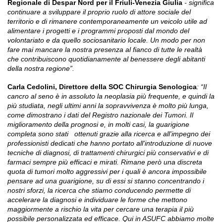
Regionale di Despar Nord per il Friuli-Venezia Giulia
-
significa
continuare a sviluppare il proprio ruolo di attore sociale del
territorio e di rimanere contemporaneamente un veicolo utile ad
alimentare i progetti e i programmi proposti dal mondo del
volontariato e da quello sociosanitario locale. Un modo per non
fare mai mancare la nostra presenza al fianco di tutte le realtà
che contribuiscono quotidianamente al benessere degli abitanti
della nostra regione”.
Carla Cedolini,
Direttore della SOC Chirurgia Senologica
:
“Il
cancro al seno è in assoluto la neoplasia più frequente, e quindi la
più studiata, negli ultimi anni la sopravvivenza è molto più lunga,
come dimostrano i dati del Registro nazionale dei Tumori. Il
miglioramento della prognosi e, in molti casi, la guarigione
completa sono stati ottenuti grazie alla ricerca e all'impegno dei
professionisti dedicati che hanno portato all'introduzione di nuove
tecniche di diagnosi, di trattamenti chirurgici più conservativi e di
farmaci sempre più efficaci e mirati. Rimane però una discreta
quota di tumori molto aggressivi per i quali è ancora impossibile
pensare ad una guarigione, su di essi si stanno concentrando i
nostri sforzi, la ricerca che stiamo conducendo permette di
accelerare la diagnosi e individuare le forme che mettono
maggiormente a rischio la vita per cercare una terapia il più
possibile personalizzata ed efficace. Qui in ASUFC abbiamo molte