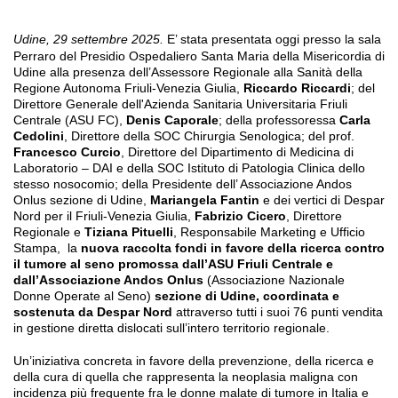
Udine, 29 settembre 2025.
E’ stata presentata oggi presso la sala
Perraro del Presidio Ospedaliero Santa Maria della Misericordia di
Udine alla presenza dell’Assessore Regionale alla Sanità della
Regione Autonoma Friuli-Venezia Giulia,
Riccardo Riccardi
; del
Direttore Generale dell'Azienda Sanitaria Universitaria Friuli
Centrale (ASU FC),
Denis Caporale
; della professoressa
Carla
Cedolini
, Direttore della SOC Chirurgia Senologica; del prof.
Francesco Curcio
, Direttore del Dipartimento di Medicina di
Laboratorio – DAI e della SOC Istituto di Patologia Clinica dello
stesso nosocomio; della Presidente dell’ Associazione Andos
Onlus sezione di Udine,
Mariangela Fantin
e dei vertici di Despar
Nord per il Friuli-Venezia Giulia,
Fabrizio Cicero
, Direttore
Regionale e
Tiziana Pituelli
, Responsabile Marketing e Ufficio
Stampa,
la
nuova raccolta fondi in favore della ricerca contro
il tumore al seno promossa dall’ASU Friuli Centrale e
dall’Associazione Andos Onlus
(Associazione Nazionale
Donne Operate al Seno)
sezione di Udine, coordinata e
sostenuta da Despar Nord
attraverso tutti i suoi 76 punti vendita
in gestione diretta dislocati sull’intero territorio regionale.
Un’iniziativa concreta in favore della prevenzione, della ricerca e
della cura di quella che rappresenta la neoplasia maligna con
incidenza più frequente fra le donne malate di tumore in Italia e