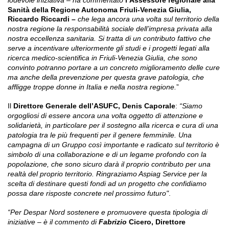
lodevole iniziativa – ha commentato
l’Assessore regionale alla
Sanità della Regione Autonoma Friuli-Venezia Giulia,
Riccardo Riccardi
–
che lega ancora una volta sul territorio della
nostra regione la responsabilità sociale dell’impresa privata alla
nostra eccellenza sanitaria. Si tratta di un contributo fattivo che
serve a incentivare ulteriormente gli studi e i progetti legati alla
ricerca medico-scientifica in Friuli-Venezia Giulia, che sono
convinto potranno portare a un concreto miglioramento delle cure
ma anche della prevenzione per questa grave patologia, che
affligge troppe donne in Italia e nella nostra regione.
”
Il
Direttore Generale dell’ASUFC, Denis Caporale
:
“Siamo
orgogliosi di essere ancora una volta oggetto di attenzione e
solidarietà, in particolare per il sostegno alla ricerca e cura di una
patologia tra le più frequenti per il genere femminile. Una
campagna di un Gruppo così importante e radicato sul territorio è
simbolo di una collaborazione e di un legame profondo con la
popolazione, che sono sicuro darà il proprio contributo per una
realtà del proprio territorio. Ringraziamo Aspiag Service per la
scelta di destinare questi fondi ad un progetto che confidiamo
possa dare risposte concrete nel prossimo futuro"
.
“Per Despar Nord sostenere e promuovere questa tipologia di
iniziative – è il commento di
Fabrizio
Cicero, Direttore