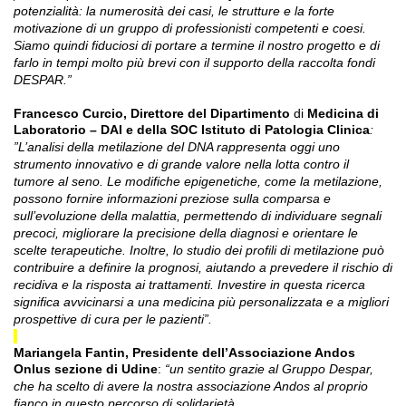
potenzialità: la numerosità dei casi, le strutture e la forte
motivazione di un gruppo di professionisti competenti e coesi.
Siamo quindi fiduciosi di portare a termine il nostro progetto e di
farlo in tempi molto più brevi con il supporto della raccolta fondi
DESPAR.”
Francesco Curcio, Direttore del Dipartimento
di
Medicina di
Laboratorio – DAI e della SOC
Istituto di Patologia Clinica
:
”L’analisi
della metilazione del DNA rappresenta oggi uno
strumento innovativo e di grande valore nella lotta contro il
tumore al seno. Le modifiche epigenetiche, come la metilazione,
possono fornire informazioni preziose sulla comparsa e
sull’evoluzione della malattia, permettendo di individuare segnali
precoci, migliorare la precisione della diagnosi e orientare le
scelte terapeutiche. Inoltre, lo studio dei profili di metilazione può
contribuire a definire la prognosi, aiutando a prevedere il rischio di
recidiva e la risposta ai trattamenti. Investire in questa ricerca
significa avvicinarsi a una medicina più personalizzata e a migliori
prospettive di cura per le pazienti”.
Mariangela Fantin
,
Presidente dell’Associazione Andos
Onlus sezione di Udine
:
“un sentito grazie al Gruppo Despar,
che ha scelto di avere la nostra associazione Andos al proprio
fianco in questo percorso di solidarietà.