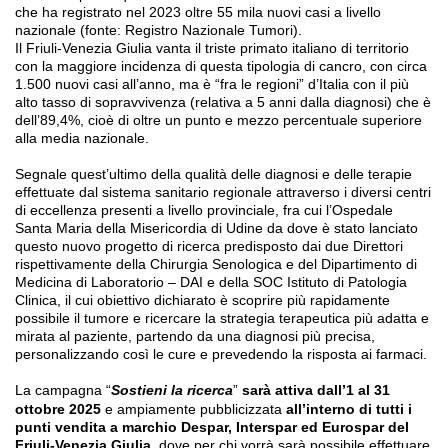
che ha registrato nel 2023 oltre 55 mila nuovi casi a livello
nazionale (fonte: Registro Nazionale Tumori).
Il Friuli-Venezia Giulia vanta il triste primato italiano di territorio
con la maggiore incidenza di questa tipologia di cancro, con circa
1.500 nuovi casi all’anno, ma è “fra le regioni” d’Italia con il più
alto tasso di sopravvivenza (relativa a 5 anni dalla diagnosi) che è
dell’89,4%, cioè di oltre un punto e mezzo percentuale superiore
alla media nazionale.
Segnale quest’ultimo della qualità delle diagnosi e delle terapie
effettuate dal sistema sanitario regionale attraverso i diversi centri
di eccellenza presenti a livello provinciale, fra cui l’Ospedale
Santa Maria della Misericordia di Udine da dove è stato lanciato
questo nuovo progetto di ricerca predisposto dai due Direttori
rispettivamente della Chirurgia Senologica e del Dipartimento di
Medicina di Laboratorio – DAI e della SOC Istituto di Patologia
Clinica, il cui obiettivo dichiarato è scoprire più rapidamente
possibile il tumore e ricercare la strategia terapeutica più adatta e
mirata al paziente, partendo da una diagnosi più precisa,
personalizzando così le cure e
prevedendo la risposta ai farmaci.
La campagna “
Sostieni la ricerca
”
sarà attiva dall’1 al 31
ottobre 2025
e ampiamente pubblicizzata
all’interno di tutti i
punti vendita a marchio Despar, Interspar ed Eurospar del
Friuli-Venezia Giulia
, dove per chi vorrà sarà possibile effettuare