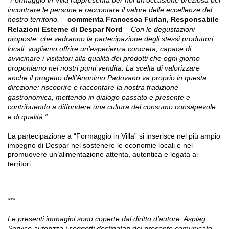
“Formaggio in Villa rappresenta per noi un’occasione preziosa per
incontrare le persone e raccontare il valore delle eccellenze del
nostro territorio. –
commenta Francesca Furlan, Responsabile
Relazioni Esterne di Despar Nord
– Con le degustazioni
proposte, che vedranno la partecipazione degli stessi produttori
locali, vogliamo offrire un’esperienza concreta, capace di
avvicinare i visitatori alla qualità dei prodotti che ogni giorno
proponiamo nei nostri punti vendita. La scelta di valorizzare
anche il progetto dell’Anonimo Padovano va proprio in questa
direzione: riscoprire e raccontare la nostra tradizione
gastronomica, mettendo in dialogo passato e presente e
contribuendo a diffondere una cultura del consumo consapevole
e di qualità.”
La partecipazione a “Formaggio in Villa” si inserisce nel più ampio
impegno di Despar nel sostenere le economie locali e nel
promuovere un’alimentazione attenta, autentica e legata ai
territori.
***
Le presenti immagini sono coperte dal diritto d’autore. Aspiag
Service autorizza i soggetti destinatari del presente comunicato