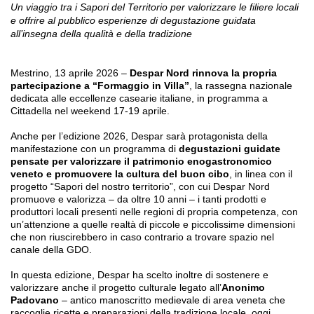
Un viaggio tra i Sapori del Territorio per valorizzare le filiere locali
e offrire al pubblico esperienze di degustazione guidata
all’insegna della qualità e della tradizione
Mestrino, 13 aprile 2026 –
Despar Nord rinnova la propria
partecipazione a “Formaggio in Villa”
, la rassegna nazionale
dedicata alle eccellenze casearie italiane, in programma a
Cittadella nel weekend 17-19 aprile.
Anche per l’edizione 2026, Despar sarà protagonista della
manifestazione con un programma di
degustazioni guidate
pensate per valorizzare il patrimonio enogastronomico
veneto e promuovere la cultura del buon cibo
, in linea con il
progetto “Sapori del nostro territorio”, con cui Despar Nord
promuove e valorizza – da oltre 10 anni – i tanti prodotti e
produttori locali presenti nelle regioni di propria competenza, con
un’attenzione a quelle realtà di piccole e piccolissime dimensioni
che non riuscirebbero in caso contrario a trovare spazio nel
canale della GDO.
In questa edizione, Despar ha scelto inoltre di sostenere e
valorizzare anche il progetto culturale legato all’
Anonimo
Padovano
– antico manoscritto medievale di area veneta che
raccoglie ricette e preparazioni della tradizione locale, oggi