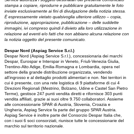
stampa a copiare, riprodurre e pubblicare gratuitamente le foto
inviate esclusivamente ai fini di divulgazione della notizia stessa.
È espressamente vietato qualsivoglia ulteriore utilizzo – copia,
riproduzione, appropriazione, pubblicazione – delle suddette
immagini, ivi compreso quindi il divieto alla loro utilizzazione in
relazione ad eventi e/o fatti che non abbiano alcuna relazione con
la notizia oggetto del presente comunicato.
Despar Nord (Aspiag Service S.r.l.)
Despar Nord (Aspiag Service S.r.l.), concessionaria dei marchi
Despar, Eurospar e Interspar in Veneto, Friuli-Venezia Giulia,
Trentino-Alto Adige, Emilia-Romagna e Lombardia, opera nel
settore della grande distribuzione organizzata, vendendo
all’ingrosso e al dettaglio prodotti alimentari e non. Nei territori in
cui è presente, con una rete logistica di 9 piattaforme di cui 4
Direzioni Regionali (Mestrino, Bolzano, Udine e Castel San Pietro
Terme), gestisce 247 punti vendita diretti e rifornisce 303 punti
vendita affiliati, grazie ai suoi oltre 9.750 collaboratori. Assieme
alle concessionarie SPAR di Austria, Slovenia, Croazia e
Ungheria, Aspiag Service fa parte del gruppo SPAR Austria.
Aspiag Service è inoltre parte del Consorzio Despar Italia che,
con i suoi 6 soci consorziati, riunisce tutte le concessionarie del
marchio sul territorio nazionale.