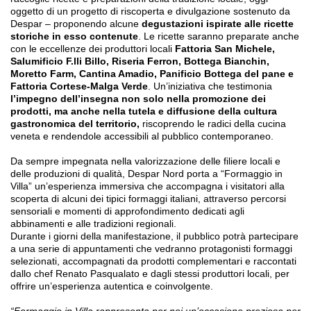
oggetto di un progetto di riscoperta e divulgazione sostenuto da
Despar – proponendo alcune
degustazioni ispirate alle ricette
storiche in esso contenute
. Le ricette saranno preparate anche
con le eccellenze dei produttori locali
Fattoria San Michele,
Salumificio F.lli Billo, Riseria Ferron, Bottega Bianchin,
Moretto Farm, Cantina Amadio, Panificio Bottega del pane e
Fattoria Cortese-Malga Verde
. Un’iniziativa che testimonia
l’impegno dell’insegna non solo nella promozione dei
prodotti, ma anche nella tutela e diffusione della cultura
gastronomica del territorio,
riscoprendo le radici della cucina
veneta e rendendole accessibili al pubblico contemporaneo.
Da sempre impegnata nella valorizzazione delle filiere locali e
delle produzioni di qualità, Despar Nord porta a “Formaggio in
Villa” un’esperienza immersiva che accompagna i visitatori alla
scoperta di alcuni dei tipici formaggi italiani, attraverso percorsi
sensoriali e momenti di approfondimento dedicati agli
abbinamenti e alle tradizioni regionali.
Durante i giorni della manifestazione, il pubblico potrà partecipare
a una serie di appuntamenti che vedranno protagonisti formaggi
selezionati, accompagnati da prodotti complementari e raccontati
dallo chef Renato Pasqualato e dagli stessi produttori locali, per
offrire un’esperienza autentica e coinvolgente.