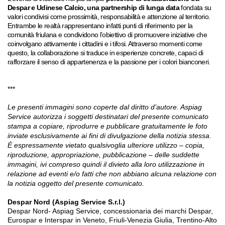
Despar e Udinese Calcio, una partnership di lunga data
fondata su
valori condivisi come prossimità, responsabilità e attenzione al territorio.
Entrambe le realtà rappresentano infatti punti di riferimento per la
comunità friulana e condividono l’obiettivo di promuovere iniziative che
coinvolgano attivamente i cittadini e i tifosi. Attraverso momenti come
questo, la collaborazione si traduce in esperienze concrete, capaci di
rafforzare il senso di appartenenza e la passione per i colori bianconeri.
***
Le presenti immagini sono coperte dal diritto d’autore. Aspiag
Service autorizza i soggetti destinatari del presente comunicato
stampa a copiare, riprodurre e pubblicare gratuitamente le foto
inviate esclusivamente ai fini di divulgazione della notizia stessa.
È espressamente vietato qualsivoglia ulteriore utilizzo – copia,
riproduzione, appropriazione, pubblicazione – delle suddette
immagini, ivi compreso quindi il divieto alla loro utilizzazione in
relazione ad eventi e/o fatti che non abbiano alcuna relazione con
la notizia oggetto del presente comunicato.
Despar Nord (Aspiag Service S.r.l.)
Despar Nord- Aspiag Service, concessionaria dei marchi Despar,
Eurospar e Interspar in Veneto, Friuli-Venezia Giulia, Trentino-Alto