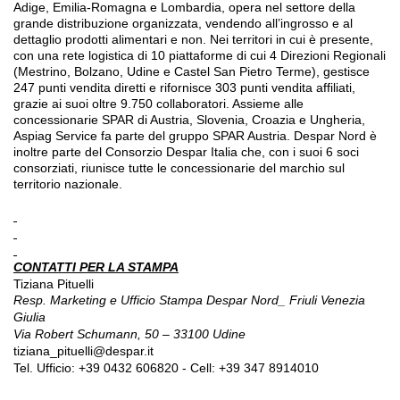
Adige, Emilia-Romagna e Lombardia, opera nel settore della
grande distribuzione organizzata, vendendo all’ingrosso e al
dettaglio prodotti alimentari e non. Nei territori in cui è presente,
con una rete logistica di 10 piattaforme di cui 4 Direzioni Regionali
(Mestrino, Bolzano, Udine e Castel San Pietro Terme), gestisce
247 punti vendita diretti e rifornisce 303 punti vendita affiliati,
grazie ai suoi oltre 9.750 collaboratori. Assieme alle
concessionarie SPAR di Austria, Slovenia, Croazia e Ungheria,
Aspiag Service fa parte del gruppo SPAR Austria. Despar Nord è
inoltre parte del Consorzio Despar Italia che, con i suoi 6 soci
consorziati, riunisce tutte le concessionarie del marchio sul
territorio nazionale.
CONTATTI PER LA STAMPA
Tiziana Pituelli
Resp. Marketing e Ufficio Stampa Despar Nord_ Friuli Venezia
Giulia
Via Robert Schumann, 50 – 33100 Udine
tiziana_pituelli@despar.it
Tel. Ufficio: +39 0432 606820 - Cell: +39 347 8914010