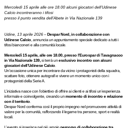
Mercoledì 15 aprile alle ore 18.00 alcuni giocatori dell’Udinese
Calcio incontreranno i tifosi
presso il punto vendita dell’Abete in Via Nazionale 139
Udine, 13 aprile 2026
–
Despar Nord, in collaborazione con
Udinese Calcio
, annuncia un appuntamento speciale dedicato a tutti i
tifosi bianconeri e alla comunità locale.
Mercoledì 15 aprile, alle ore 18.00, presso l’Eurospar di Tavagnacco
in Via Nazionale 139,
si terrà un
esclusivo incontro con alcuni
giocatori dell’Udinese Calcio
.
Un’occasione unica per incontrare da vicino i protagonisti della squadra,
scattare foto, ottenere autografi e vivere un momento unico con i
protagonisti della Serie A.
L’iniziativa nasce con l’obiettivo di offrire ai clienti e ai tifosi un’esperienza
informale e coinvolgente, creando un
momento di incontro e relazione
con il territorio
.
Despar Nord conferma così il proprio impegno nel promuovere attività di
valore per la comunità, rafforzando il legame tra persone, sport e realtà
locali.
L’evento si inserisce nel più ampio
percorso di collaborazione tra