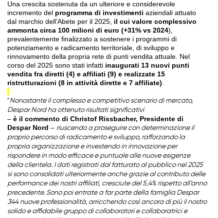
Una crescita sostenuta da un ulteriore e considerevole
incremento del
programma di investimenti
aziendali attuato
dal marchio dell’Abete per il 2025,
il cui valore complessivo
ammonta circa 100
milioni di euro (+31%
vs 2024
),
prevalentemente finalizzato a sostenere i programmi di
potenziamento e radicamento territoriale, di sviluppo e
rinnovamento della propria rete di punti vendita attuale. Nel
corso del 2025 sono stati infatti
inaugurati 13 nuovi punti
vendita fra diretti (4) e affiliati (9) e realizzate 15
ristrutturazioni (8 in attività dirette e 7 affiliate)
.
“
Nonostante il complesso e competitivo scenario di mercato,
Despar Nord ha ottenuto risultati significativi
–
è il commento di Christof Rissbacher, Presidente di
Despar Nord
–
riuscendo a proseguire con determinazione il
proprio percorso di radicamento e sviluppo, rafforzando la
propria organizzazione e investendo in innovazione per
rispondere in modo efficace e puntuale alle nuove esigenze
della clientela. I dati registrati dal fatturato al pubblico nel 2025
si sono consolidati ulteriormente anche grazie al contributo delle
performance dei nostri affiliati, cresciute del 5,4% rispetto all’anno
precedente. Sono poi entrate a far parte della famiglia Despar
344 nuove professionalità, arricchendo così ancora di più il nostro
solido e affidabile gruppo di collaboratori e collaboratrici e