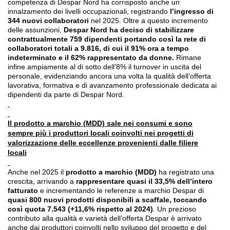
competenza di Despar Nord ha corrisposto anche un
innalzamento dei livelli occupazionali, registrando
l’ingresso di
344 nuovi collaboratori
nel 2025. Oltre a questo incremento
delle assunzioni,
Despar Nord ha deciso di stabilizzare
contrattualmente 759 dipendenti portando così la rete di
collaboratori totali a 9.816, di cui il 91% ora a tempo
indeterminato e il 62% rappresentato da donne.
Rimane
infine ampiamente al di sotto dell’8% il turnover in uscita del
personale, evidenziando ancora una volta la qualità dell’offerta
lavorativa, formativa e di avanzamento professionale dedicata ai
dipendenti da parte di Despar Nord.
Il prodotto a marchio (MDD) sale nei consumi e sono
sempre più i produttori locali coinvolti nei progetti di
valorizzazione delle eccellenze provenienti dalle filiere
locali
Anche nel 2025 il
prodotto a marchio
(MDD)
ha registrato una
crescita, arrivando a
rappresentare quasi il 33,5% dell’intero
fatturato
e incrementando le referenze a marchio Despar di
quasi 800 nuovi prodotti disponibili a scaffale, toccando
così quota 7.543 (+11,6% rispetto al 2024)
. Un prezioso
contributo alla qualità e varietà dell’offerta Despar è arrivato
anche dai produttori coinvolti nello sviluppo del progetto e del