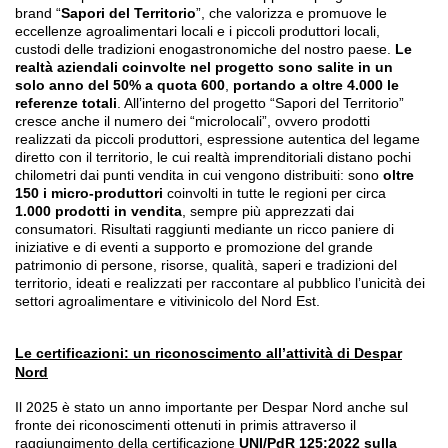
brand
“
Sapori del Territorio
”, che valorizza e promuove le
eccellenze agroalimentari locali e i piccoli produttori locali,
custodi delle tradizioni enogastronomiche del nostro paese.
Le
realtà aziendali coinvolte nel progetto sono salite in un
solo anno del 50% a quota 600
,
portando a oltre 4.000 le
referenze totali
. All’interno del progetto “Sapori del Territorio”
cresce anche il numero dei “microlocali”, ovvero prodotti
realizzati da piccoli produttori, espressione autentica del legame
diretto con il territorio, le cui realtà imprenditoriali distano pochi
chilometri dai punti vendita in cui vengono distribuiti: sono
oltre
150 i micro-produttori
coinvolti in tutte le regioni per circa
1.000 prodotti in vendita
, sempre più apprezzati dai
consumatori.
Risultati raggiunti mediante un ricco paniere di
iniziative e di eventi a supporto e promozione del
grande
patrimonio di persone, risorse, qualità, saperi e tradizioni del
territorio, ideati e realizzati
per raccontare al pubblico l’unicità dei
settori agroalimentare e vitivinicolo del Nord Est.
Le certificazioni: un riconoscimento all’attività di Despar
Nord
Il 2025 è stato un anno importante per Despar Nord anche sul
fronte dei riconoscimenti ottenuti in primis attraverso il
raggiungimento della certificazione
UNI/PdR 125:2022 sulla