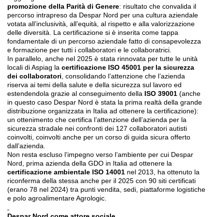
promozione della Parità di Genere
: risultato che convalida il
percorso intrapreso da Despar Nord per una cultura aziendale
votata all’inclusività, all’equità, al rispetto e alla valorizzazione
delle diversità. La certificazione si è inserita come tappa
fondamentale di un percorso aziendale fatto di consapevolezza
e formazione per tutti i collaboratori e le collaboratrici.
In parallelo, anche nel 2025 è stata rinnovata per tutte le unità
locali di Aspiag la
certificazione ISO 45001 per la sicurezza
dei collaboratori
, consolidando l’attenzione che l’azienda
riserva ai temi della salute e della sicurezza sul lavoro ed
estendendola grazie al conseguimento della
ISO 39001
(anche
in questo caso Despar Nord è stata la prima realtà della grande
distribuzione organizzata in Italia ad ottenere la certificazione):
un ottenimento che certifica l’attenzione dell’azienda per la
sicurezza stradale nei confronti dei 127 collaboratori autisti
coinvolti, coinvolti anche per un corso di guida sicura offerto
dall’azienda.
Non resta escluso l’impegno verso l’ambiente per cui Despar
Nord, prima azienda della GDO in Italia ad ottenere la
certificazione ambientale ISO 14001
nel 2013, ha ottenuto la
riconferma della stessa anche per il 2025 con 90 siti certificati
(erano 78 nel 2024) tra punti vendita, sedi, piattaforme logistiche
e polo agroalimentare Agrologic.
Despar Nord come attore sociale