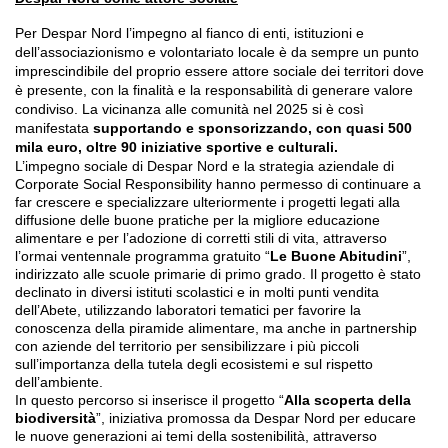
Per Despar Nord l’impegno al fianco di enti, istituzioni e
dell’associazionismo e volontariato locale è da sempre un punto
imprescindibile del proprio essere attore sociale dei territori dove
è presente, con la finalità e la responsabilità di generare valore
condiviso. La vicinanza alle comunità nel 2025 si è così
manifestata
supportando e sponsorizzando, con quasi 500
mila euro, oltre 90 iniziative sportive e culturali.
L’impegno sociale di Despar Nord e la strategia aziendale di
Corporate Social Responsibility hanno permesso di continuare a
far crescere e specializzare ulteriormente i progetti legati alla
diffusione delle buone pratiche per la migliore educazione
alimentare e per l’adozione di corretti stili di vita, attraverso
l’ormai ventennale programma gratuito “
Le Buone Abitudini
”,
indirizzato alle scuole primarie di primo grado. Il progetto è stato
declinato in diversi istituti scolastici e in molti punti vendita
dell’Abete, utilizzando laboratori tematici per favorire la
conoscenza della piramide alimentare, ma anche in partnership
con aziende del territorio per sensibilizzare i più piccoli
sull’importanza della tutela degli ecosistemi e sul rispetto
dell’ambiente.
In questo percorso si inserisce il progetto “
Alla scoperta della
biodiversità
”, iniziativa promossa da Despar Nord per educare
le nuove generazioni ai temi della sostenibilità, attraverso