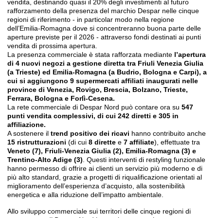
vendita, destinando quasi il 20% degli investimenti al futuro
rafforzamento della presenza del marchio Despar nelle cinque
regioni di riferimento - in particolar modo nella regione
dell’Emilia-Romagna dove si concentreranno buona parte delle
aperture previste per il 2026 - attraverso fondi destinati ai punti
vendita di prossima apertura.
La presenza commerciale è stata rafforzata mediante
l’apertura
di 4 nuovi negozi a gestione diretta tra Friuli Venezia Giulia
(a Trieste) ed Emilia-Romagna (a Budrio, Bologna e Carpi), a
cui si aggiungono 9 supermercati affiliati inaugurati nelle
province di Venezia, Rovigo, Brescia, Bolzano, Trieste,
Ferrara, Bologna e Forlì-Cesena.
La rete commerciale di Despar Nord può contare ora su
547
punti vendita complessivi, di cui 242 diretti e 305 in
affiliazione.
A sostenere il
trend positivo dei ricavi
hanno contribuito anche
15 ristrutturazioni
(di cui
8 dirette
e
7 affiliate
), effettuate tra
Veneto (7), Friuli-Venezia Giulia (2), Emilia-Romagna (3)
e
Trentino-Alto Adige (3)
. Questi interventi di restyling funzionale
hanno permesso di offrire ai clienti un servizio più moderno e di
più alto standard, grazie a progetti di riqualificazione orientati al
miglioramento dell’esperienza d’acquisto, alla sostenibilità
energetica e alla riduzione dell’impatto ambientale.
Allo sviluppo commerciale sui territori delle cinque regioni di