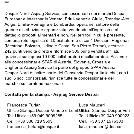
***
Despar Nord- Aspiag Service, concessionaria dei marchi Despar,
Eurospar e Interspar in Veneto, Friuli-Venezia Giulia, Trentino-Alto
Adige, Emilia-Romagna e Lombardia, opera nel settore della
grande distribuzione organizzata, vendendo all’ingrosso e al
dettaglio prodotti alimentari e non. Nei territori in cui è presente,
con una rete logistica di 10 piattaforme di cui 4 Direzioni Regionali
(Mestrino, Bolzano, Udine e Castel San Pietro Terme), gestisce
242 punti vendita diretti e rifornisce 305 punti vendita affiliati,
grazie ai suoi quasi 10.000 collaboratori e collaboratrici. Assieme
alle concessionarie SPAR di Austria, Slovenia, Croazia e
Ungheria, Aspiag Service fa parte del gruppo SPAR Austria.
Despar Nord è inoltre parte del Consorzio Despar Italia che, con i
suoi 6 soci consorziati, riunisce tutte le concessionarie del
marchio sul territorio nazionale.
Contatti per la stampa - Aspiag Service
Despar
Francesca Furlan
Luca Mauceri
Ufficio Stampa Despar Veneto e Lombardia
Ufficio Stampa Despar Vene
Tel. Ufficio: +39 049 9009285
Tel. Ufficio+39 049 9009235
Cell.: +39 338 719 9599
Cell.: +39 337 1576383
francesca_furlan@despar.it
luca_mauceri@despar.it