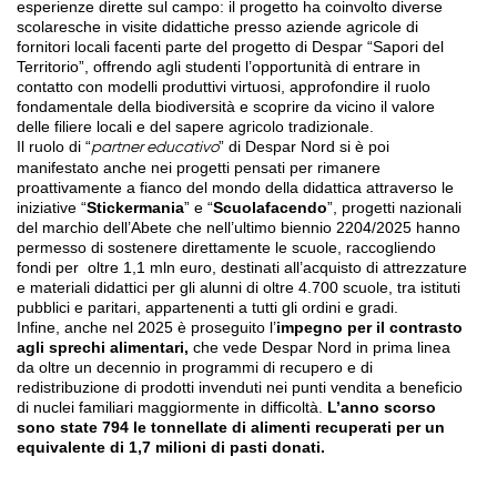
esperienze dirette sul campo: il progetto ha coinvolto diverse
scolaresche in visite didattiche presso aziende agricole di
fornitori locali facenti parte del progetto di Despar “Sapori del
Territorio”, offrendo agli studenti l’opportunità di entrare in
contatto con modelli produttivi virtuosi, approfondire il ruolo
fondamentale della biodiversità e scoprire da vicino il valore
delle filiere locali e del sapere agricolo tradizionale.
Il ruolo di “
” di Despar Nord si è poi
partner educativo
manifestato anche nei progetti pensati per rimanere
proattivamente a fianco del mondo della didattica attraverso le
iniziative “
Stickermania
” e “
Scuolafacendo
”, progetti nazionali
del marchio dell’Abete che nell’ultimo biennio 2204/2025 hanno
permesso di sostenere direttamente le scuole, raccogliendo
fondi per
oltre 1,1 mln euro, destinati all’acquisto di attrezzature
e materiali didattici per gli alunni di oltre 4.700 scuole, tra istituti
pubblici e paritari, appartenenti a tutti gli ordini e gradi.
Infine, anche nel 2025 è proseguito l’
impegno per il contrasto
agli sprechi alimentari,
che vede Despar Nord in prima linea
da oltre un decennio in programmi di recupero e di
redistribuzione di prodotti invenduti nei punti vendita a beneficio
di nuclei familiari maggiormente in difficoltà.
L’anno scorso
sono state 794 le tonnellate di alimenti recuperati per un
equivalente di 1,7 milioni di pasti donati.