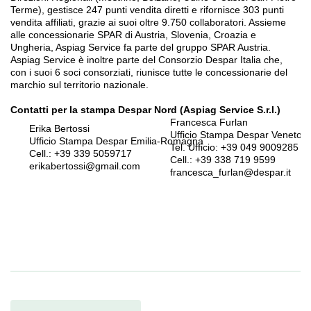
Terme), gestisce 247 punti vendita diretti e rifornisce 303 punti
vendita affiliati, grazie ai suoi oltre 9.750 collaboratori. Assieme
alle concessionarie SPAR di Austria, Slovenia, Croazia e
Ungheria, Aspiag Service fa parte del gruppo SPAR Austria.
Aspiag Service è inoltre parte del Consorzio Despar Italia che,
con i suoi 6 soci consorziati, riunisce tutte le concessionarie del
marchio sul territorio nazionale.
Contatti per la stampa
Despar Nord (Aspiag Service S.r.l.)
Francesca Furlan
Erika Bertossi
Ufficio Stampa Despar Veneto 
Ufficio Stampa Despar Emilia-Romagna
Tel. Ufficio: +39 049 9009285
Cell.: +39 339 5059717
Cell.: +39 338 719 9599
erikabertossi
@gmail.com
francesca_furlan@despar.it