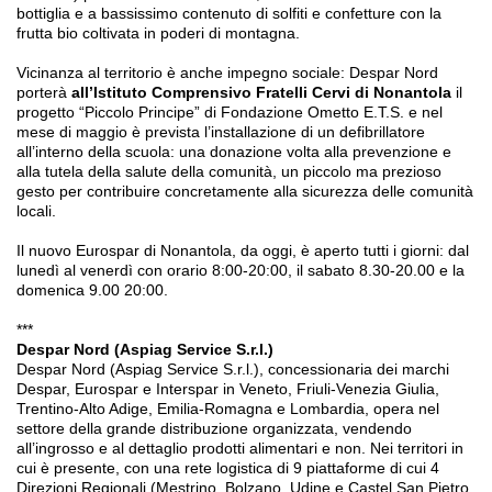
bottiglia e a bassissimo contenuto di solfiti e confetture con la
frutta bio coltivata in poderi di montagna.
Vicinanza al territorio è anche impegno sociale: Despar Nord
porterà
all’Istituto Comprensivo Fratelli Cervi di Nonantola
il
progetto “Piccolo Principe” di Fondazione Ometto E.T.S. e nel
mese di maggio è prevista l’installazione di un defibrillatore
all’interno della scuola: una donazione volta alla prevenzione e
alla tutela della salute della comunità, un piccolo ma prezioso
gesto per contribuire concretamente alla sicurezza delle comunità
locali.
Il nuovo Eurospar di Nonantola
, da oggi,
è aperto tutti i giorni: dal
lunedì al venerdì con orario 8:00-20:00, il sabato 8.30-20.00 e la
domenica 9.00 20:00.
***
Despar Nord (Aspiag Service S.r.l.)
Despar Nord (Aspiag Service S.r.l.), concessionaria dei marchi
Despar, Eurospar e Interspar in Veneto, Friuli-Venezia Giulia,
Trentino-Alto Adige, Emilia-Romagna e Lombardia, opera nel
settore della grande distribuzione organizzata, vendendo
all’ingrosso e al dettaglio prodotti alimentari e non. Nei territori in
cui è presente, con una rete logistica di 9 piattaforme di cui 4
Direzioni Regionali (Mestrino, Bolzano, Udine e Castel San Pietro