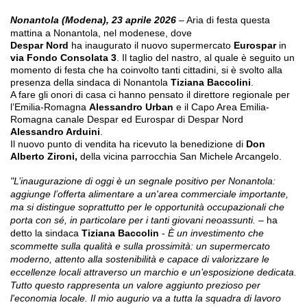
Nonantola (Modena), 23 aprile 2026
– Aria di festa questa
mattina a Nonantola, nel modenese, dove
Despar Nord
ha
inaugurato
il nuovo supermercato
Eurospar
in
via Fondo Consolata 3
.
Il taglio del nastro, al quale è seguito un
momento di festa che ha coinvolto tanti cittadini, si è svolto alla
presenza della sindaca di Nonantola
Tiziana Baccolini
.
A
fare gli onori di casa ci hanno pensato il direttore regionale per
l’Emilia-Romagna
Alessandro Urban
e
il
Capo Area Emilia-
Romagna canale Despar ed Eurospar di Despar Nord
Alessandro Arduini
.
Il nuovo punto di vendita ha ricevuto la benedizione di
Don
Alberto Zironi,
della vicina parrocchia
San Michele Arcangelo.
"L’inaugurazione di oggi è un segnale positivo per Nonantola:
aggiunge l’offerta alimentare a un'area commerciale importante,
ma si distingue soprattutto per le opportunità occupazionali che
porta con sé, in particolare per i tanti giovani neoassunti. –
ha
detto la sindaca
Tiziana Baccolin
-
È un investimento che
scommette sulla qualità e sulla prossimità: un supermercato
moderno, attento alla sostenibilità e capace di valorizzare le
eccellenze locali attraverso un marchio e un’esposizione dedicata.
Tutto questo rappresenta un valore aggiunto prezioso per
l'economia locale. Il mio augurio va a tutta la squadra di lavoro