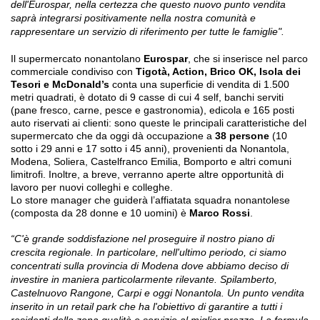
dell'Eurospar, nella certezza che questo nuovo punto vendita
saprà integrarsi positivamente nella nostra comunità e
rappresentare un servizio di riferimento per tutte le famiglie".
Il supermercato nonantolano
Eurospar
, che si inserisce nel parco
commerciale condiviso con
Tigotà, Action, Brico OK, Isola dei
Tesori e McDonald’s
conta una superficie di vendita di 1.500
metri quadrati, è dotato di 9 casse di cui 4 self, banchi serviti
(pane fresco, carne, pesce e gastronomia), edicola e 165 posti
auto riservati ai clienti: sono queste le principali caratteristiche del
supermercato che da oggi dà occupazione a
38 persone
(10
sotto i 29 anni e 17 sotto i 45 anni), provenienti da Nonantola,
Modena, Soliera, Castelfranco Emilia, Bomporto e altri comuni
limitrofi. Inoltre, a breve, verranno aperte altre opportunità di
lavoro per nuovi colleghi e colleghe.
Lo store manager che guiderà l’affiatata squadra nonantolese
(composta da 28 donne e 10 uomini) è
Marco Rossi
.
“C'è grande soddisfazione nel proseguire il nostro piano di
crescita regionale. In particolare, nell'ultimo periodo, ci siamo
concentrati sulla provincia di Modena dove abbiamo deciso di
investire in maniera particolarmente rilevante. Spilamberto,
Castelnuovo Rangone, Carpi e oggi Nonantola. Un punto vendita
inserito in un retail park che ha l'obiettivo di garantire a tutti i