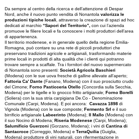
Da sempre al centro della ricerca e dell’attenzione di Despar
Nord, anche il nuovo punto vendita di Nonantola
valorizza le
produzioni tipiche locali
, attraverso la creazione di spazi ad hoc
dedicati al marchio
“Sapori del Territorio”,
con cui l’azienda
promuove le filiere locali e fa conoscere i molti produttori dell’area
di appartenenza.
Il territorio modenese, e in generale quello della regione Emilia-
Romagna, può contare su una rete di piccoli produttori che
preservano tradizioni agricole e artigianali, trasformando materie
prime locali in prodotti di alta qualità che i clienti qui potranno
trovare sempre a scaffale. Tra i fornitori del nuovo supermercato
di Nonantola sono presenti:
Società Agricola Baschieri
(Modena) con le sue uova fresche di galline allevate all’aperto;
Fattoria Ca' Dante
(Fanano, Modena) con il suo prosciutto crudo
del Cimone;
Forno Pasticceria Otello
(Concordia sulla Secchia,
Modena) per le tigelle e lo gnocco fritto artigianale;
Forno Borelli
(Soliera) con la sua stria carpigiana De.Co - Denominazione
Comunale (Carpi, Modena). E poi ancora:
Cavazza 1898
di
Vignola (Modena) con le sue composte;
Fermento Srl
e il suo
birrificio artigianale
Labeerinto
(Modena);
Il Mallo
(Modena) con
il suo Nocino di Modena;
Riseria Modenese
(Carpi, Modena);
Salumificio Guerzoni
(Gorzano, Modena); i vini di
Cantina di
Santacroce
(Correggio, Modena) e
TerraQuilia
(Guiglia,
Modena) produttore di vini naturali, con rifermentazione in