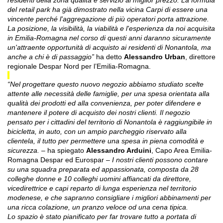
residenti della zona qualità e servizio al miglior prezzo. La formula
del retail park ha già dimostrato nella vicina Carpi di essere una
vincente perché l'aggregazione di più operatori porta attrazione.
La posizione, la visibilità, la viabilità e l'esperienza da noi acquisita
in Emilia-Romagna nel corso di questi anni daranno sicuramente
un'attraente opportunità di acquisto ai residenti di Nonantola, ma
anche a chi è di passaggio”
ha detto
Alessandro Urban
, direttore
regionale Despar Nord per l’Emilia-Romagna.
“Nel progettare questo nuovo negozio abbiamo studiato scelte
attente alle necessità delle famiglie, per una spesa orientata alla
qualità dei prodotti ed alla convenienza, per poter difendere e
mantenere il potere di acquisto dei nostri clienti. Il negozio
pensato per i cittadini del territorio di Nonantola è raggiungibile in
bicicletta, in auto, con un ampio parcheggio riservato alla
clientela, il tutto per permettere una spesa in piena comodità e
sicurezza. –
ha spiegato
Alessandro Arduini
, Capo Area Emilia-
Romagna Despar ed Eurospar
– I nostri clienti possono contare
su una squadra preparata ed appassionata, composta da 28
colleghe donne e 10 colleghi uomini affiancati da direttore,
vicedirettrice e capi reparto di lunga esperienza nel territorio
modenese, e che sapranno consigliare i migliori abbinamenti per
una ricca colazione, un pranzo veloce od una cena tipica.
Lo spazio è stato pianificato per far trovare tutto a portata di