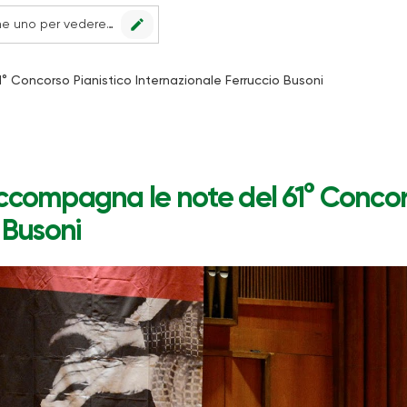
edit
Nessun punto vendita impostato, scegline uno per vedere le offerte.
 Concorso Pianistico Internazionale Ferruccio Busoni
compagna le note del 61° Concors
 Busoni