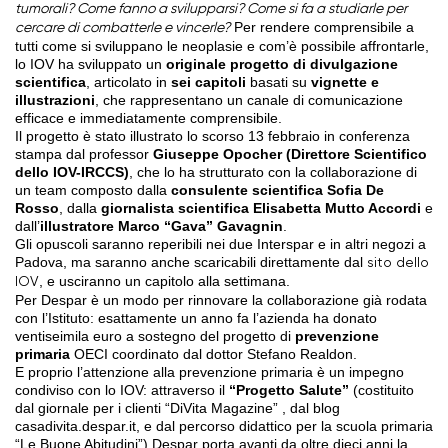
tumorali? Come fanno a svilupparsi? Come si fa a studiarle per
Per rendere comprensibile a
cercare di combatterle e vincerle?
tutti come si sviluppano le neoplasie e com’è possibile affrontarle,
lo IOV ha sviluppato un
originale progetto di divulgazione
scientifica
, articolato in
sei capitoli
basati su
vignette e
illustrazioni
, che rappresentano un canale di comunicazione
efficace e immediatamente comprensibile.
Il progetto è stato illustrato lo scorso 13 febbraio in conferenza
stampa dal professor
Giuseppe Opocher (Direttore Scientifico
dello IOV-IRCCS)
, che lo ha strutturato con la collaborazione di
un team composto dalla
consulente scientifica Sofia De
Rosso
, dalla
giornalista scientifica Elisabetta Mutto Accordi
e
dall’
illustratore Marco “Gava” Gavagnin
.
Gli opuscoli saranno reperibili nei due Interspar e in altri negozi a
Padova, ma saranno anche scaricabili direttamente dal
sito dello
, e usciranno un capitolo alla settimana.
IOV
Per Despar è un modo per rinnovare la collaborazione già rodata
con l’Istituto: esattamente un anno fa l’azienda ha donato
ventiseimila euro a sostegno del progetto di
prevenzione
primaria
OECI coordinato dal dottor Stefano Realdon.
E proprio l’attenzione alla prevenzione primaria è un impegno
condiviso con lo IOV: attraverso il
“Progetto Salute”
(costituito
dal giornale per i clienti “DiVita Magazine” , dal blog
casadivita.despar.it, e dal percorso didattico per la scuola primaria
“Le Buone Abitudini”) Despar porta avanti da oltre dieci anni la