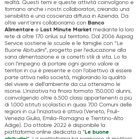
realtà. Questi temi e queste attività coinvolgono e
formano anche i nostri collaboratori, creando una
sensibilità e una coscienza diffusa in Azienda. Da
oltre vent’anni collaboriamo con
Banco
Alimentare
e
Last Minute Market
mediante la loro
rete di oltre 170 onlus sul territorio. Dal 2006 Aspiag
Service sostiene le scuole e le famiglie con “Le
Buone Abitudini”, progetto per l’educazione alla
sana alimentazione e ai corretti stili di vita. Lo fa
con l’impegno di portare ogni giorno valore ai
territori in cui è presente e con l’obiettivo di essere
parte attiva nella società, migliorando la qualità
del vivere e dell’ambiente da cui otteniamo le
risorse. L’iniziativa ha finora formato 150.000 alunni,
coinvolgendo oltre 6.500 classi appartenenti a più
di 1.000 istituti scolastici in quasi 700 Comuni delle
regioni in cui l’iniziativa è attiva (Veneto, Friuli-
Venezia Giulia, Emilia-Romagna e Trentino-Alto
Adige). Da ottobre 2022 è disponibile la
piattaforma online dedicata a “
Le buone
abitudini
”. La piattaforma ha permesso di mettere