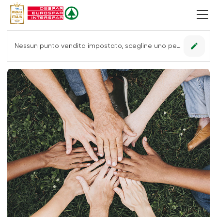
edit
Nessun punto vendita impostato, scegline uno per vedere le offerte.