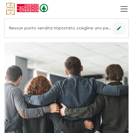
edit
Nessun punto vendita impostato, scegline uno per vedere le offerte.