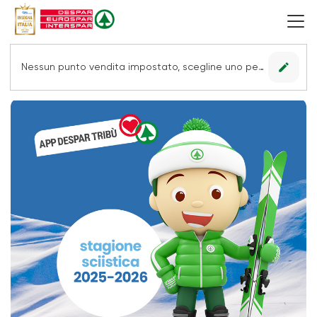
edit
Nessun punto vendita impostato, scegline uno per vedere le offerte.