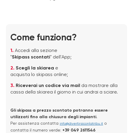
Come funziona?
1.
Accedi alla sezione
"
Skipass scontati
" dell'App;
2.
Scegli la skiarea
e
acquista lo skipass online;
3.
Riceverai un codice via mail
da mostrare alla
cassa della skiarea il giorno in cui andrai a sciare.
Gli skipass a prezzo scontato potranno essere
utilizzati fino alla chiusura degli impianti.
Per assistenza contatta
o
info@divertirsiconlatribu.it
contatta il numero verde:
+39 049 2611546