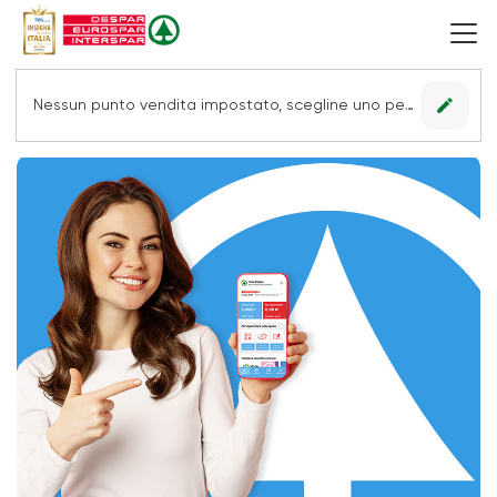
edit
Nessun punto vendita impostato, scegline uno per vedere le offerte.