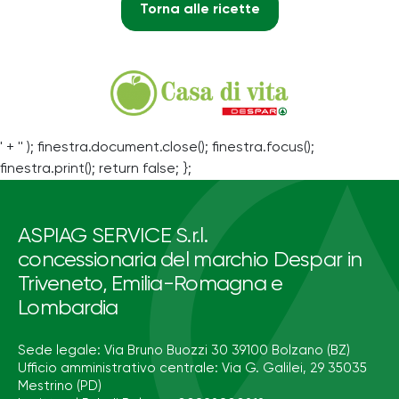
Torna alle ricette
' + '' ); finestra.document.close(); finestra.focus();
finestra.print(); return false; };
ASPIAG SERVICE S.r.l.
concessionaria del marchio Despar in
Triveneto, Emilia-Romagna e
Lombardia
Sede legale: Via Bruno Buozzi 30 39100 Bolzano (BZ)
Ufficio amministrativo centrale: Via G. Galilei, 29 35035
Mestrino (PD)