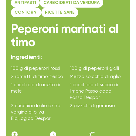
ANTIPASTI
CARBOIDRATI DA VERDURA
CONTORNI
RICETTE SANE
Peperoni marinati al
timo
Ingredienti:
100 g di peperoni rossi
100 g di peperoni gialli
2 rametti di timo fresco
Mezzo spicchio di aglio
1 cucchiaio di aceto di
1 cucchiaio di succo di
mele
limone Passo dopo
Passo Despar
2 cucchiai di olio extra
2 pizzichi di gomasio
vergine di oliva
Bio,Logico Despar
account_circle
access_time_filled
euro