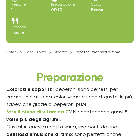
Persone
Preparazione
Costo
1
00:10
Basso
restaurant
Difficoltà
Facile
Home
Casa Di Vita
Ricette
Peperoni marinati al timo
Preparazione
Colorati e saporiti
: i peperoni sono perfetti per
creare un piatto dai colori vivaci e ricco di gusto. In più,
sapevi che grazie ai peperoni puoi
fare il pieno di vitamina C
? Ne contengono quasi
5
volte più degli agrumi
!
Gustali in questa ricetta sana, insaporiti da una
deliziosa emulsione al timo
: sono perfetti anche