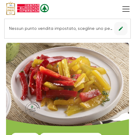
edit
Nessun punto vendita impostato, scegline uno per vedere le offerte.