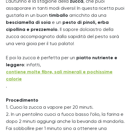
L’autunno è la stagione della
zucca
, che puoi
assaporare in tanti modi diversi! In questa ricetta puoi
gustarla in un buon
timballo
arricchito da una
besciamella di soia
e un
pesto di pinoli, erba
cipollina e prezzemolo
. Il sapore dolciastro della
zucca accompagnato dalla sapidità del pesto sarà
una vera gioia per il tuo palato!
E poi la zucca è perfetta per un
piatto nutriente e
leggero
: infatti,
contiene molte fibre, sali minerali e pochissime
calorie
.
Procedimento
1. Cuoci la zucca a vapore per 20 minuti.
2. In un pentolino cuoci a fuoco basso l’olio, la farina e
dopo 2 minuti aggiungi anche la bevanda di mandorla.
Fai sobbollire per 1 minuto sino a ottenere una