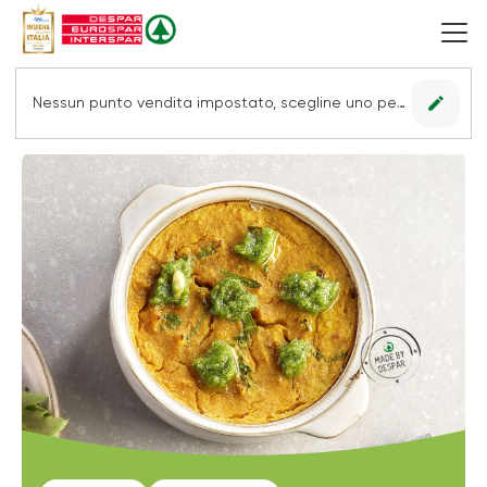
edit
Nessun punto vendita impostato, scegline uno per vedere le offerte.