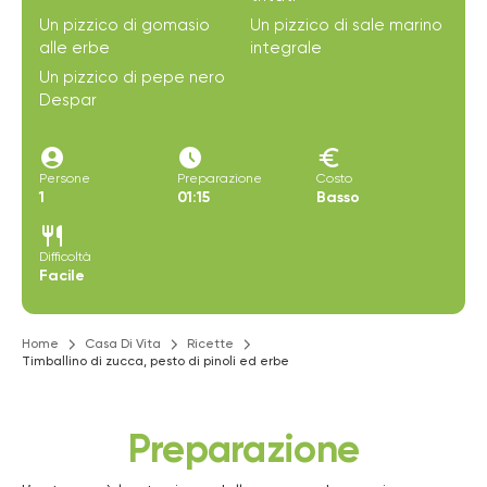
Un pizzico di gomasio
Un pizzico di sale marino
alle erbe
integrale
Un pizzico di pepe nero
Despar
account_circle
access_time_filled
euro
Persone
Preparazione
Costo
1
01:15
Basso
restaurant
Difficoltà
Facile
Home
Casa Di Vita
Ricette
Timballino di zucca, pesto di pinoli ed erbe
Preparazione