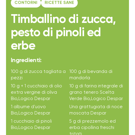
CONTORNI
RICETTE SANE
Timballino di zucca,
pesto di pinoli ed
erbe
Ingredienti:
100 g di zucca tagliata a
100 g di bevanda di
pezzi
mandorla
10 g + 1 cucchiaio di olio
10 g di farina integrale di
extra vergine di oliva
grano tenero Scelta
Bio,Logico Despar
Verde Bio,Logico Despar
1 albume d'uovo
Una grattugiata di noce
Bio,Logico Despar
moscata Despar
1 cucchiaio di pinoli
5 g di prezzemolo ed
Bio,Logico Despar
erba cipollina freschi
tritati