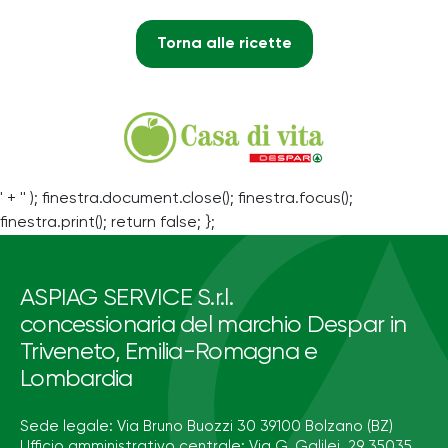
Torna alle ricette
' + '' ); finestra.document.close(); finestra.focus();
finestra.print(); return false; };
ASPIAG SERVICE S.r.l.
concessionaria del marchio Despar in
Triveneto, Emilia-Romagna e
Lombardia
Sede legale: Via Bruno Buozzi 30 39100 Bolzano (BZ)
Ufficio amministrativo centrale: Via G. Galilei, 29 35035