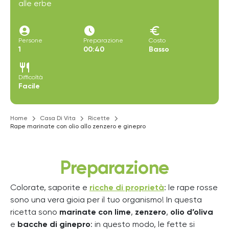
alle erbe
account_circle
access_time_filled
euro
Persone
Preparazione
Costo
1
00:40
Basso
restaurant
Difficoltà
Facile
Home
Casa Di Vita
Ricette
Rape marinate con olio allo zenzero e ginepro
Preparazione
Colorate, saporite e
ricche di proprietà
: le rape rosse
sono una vera gioia per il tuo organismo! In questa
ricetta sono
marinate con lime
,
zenzero
,
olio d’oliva
e
bacche di ginepro
: in questo modo, le fette si