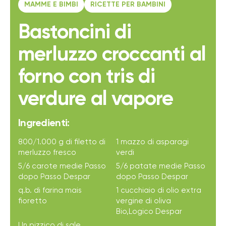
MAMME E BIMBI
RICETTE PER BAMBINI
Bastoncini di
merluzzo croccanti al
forno con tris di
verdure al vapore
Ingredienti:
800/1.000 g di filetto di
1 mazzo di asparagi
merluzzo fresco
verdi
5/6 carote medie Passo
5/6 patate medie Passo
dopo Passo Despar
dopo Passo Despar
q.b. di farina mais
1 cucchiaio di olio extra
fioretto
vergine di oliva
Bio,Logico Despar
Un pizzico di sale