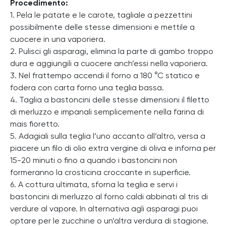
Procedimento:
1. Pela le patate e le carote, tagliale a pezzettini
possibilmente delle stesse dimensioni e mettile a
cuocere in una vaporiera.
2. Pulisci gli asparagi, elimina la parte di gambo troppo
dura e aggiungili a cuocere anch’essi nella vaporiera.
3. Nel frattempo accendi il forno a 180 °C statico e
fodera con carta forno una teglia bassa.
4. Taglia a bastoncini delle stesse dimensioni il filetto
di merluzzo e impanali semplicemente nella farina di
mais fioretto.
5. Adagiali sulla teglia l’uno accanto all’altro, versa a
piacere un filo di olio extra vergine di oliva e inforna per
15-20 minuti o fino a quando i bastoncini non
formeranno la crosticina croccante in superficie.
6. A cottura ultimata, sforna la teglia e servi i
bastoncini di merluzzo al forno caldi abbinati al tris di
verdure al vapore. In alternativa agli asparagi puoi
optare per le zucchine o un’altra verdura di stagione.