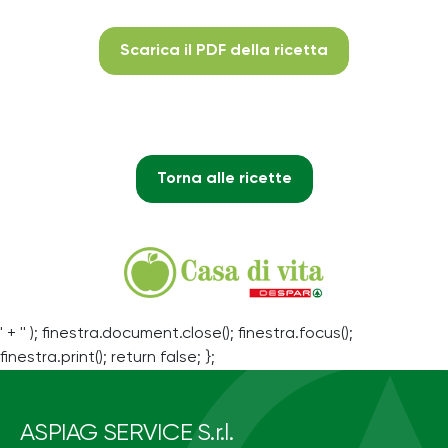
Scarica il PDF della ricetta
Torna alle ricette
' + '' ); finestra.document.close(); finestra.focus();
finestra.print(); return false; };
ASPIAG SERVICE S.r.l.