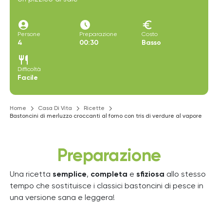
account_circle
access_time_filled
euro
Persone
Preparazione
Costo
4
00:30
Basso
restaurant
Difficoltà
Facile
Home
Casa Di Vita
Ricette
Bastoncini di merluzzo croccanti al forno con tris di verdure al vapore
Preparazione
Una ricetta
semplice
,
completa
e
sfiziosa
allo stesso
tempo che sostituisce i classici bastoncini di pesce in
una versione sana e leggera!