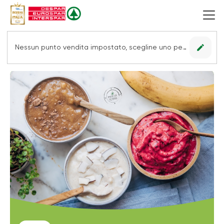
edit
Nessun punto vendita impostato, scegline uno per vedere le offerte.