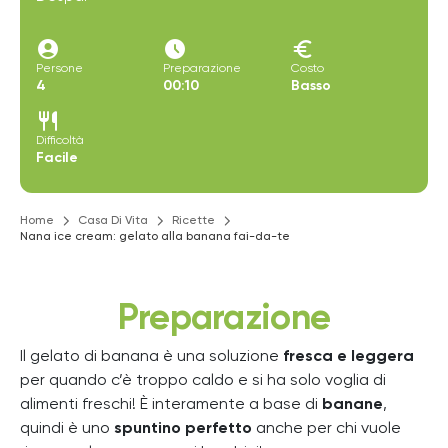
account_circle
access_time_filled
euro
Persone
Preparazione
Costo
4
00:10
Basso
restaurant
Difficoltà
Facile
Home
Casa Di Vita
Ricette
Nana ice cream: gelato alla banana fai-da-te
Preparazione
Il gelato di banana è una soluzione
fresca e leggera
per quando c’è troppo caldo e si ha solo voglia di
alimenti freschi! È interamente a base di
banane
,
quindi è uno
spuntino perfetto
anche per chi vuole