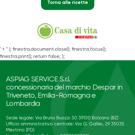
Torna alle ricette
' + '' ); finestra.document.close(); finestra.focus();
finestra.print(); return false; };
ASPIAG SERVICE S.r.l.
concessionaria del marchio Despar in
Triveneto, Emilia-Romagna e
Lombardia
Sede legale: Via Bruno Buozzi 30 39100 Bolzano (BZ)
Ufficio amministrativo centrale: Via G. Galilei, 29 35035
Mestrino (PD)