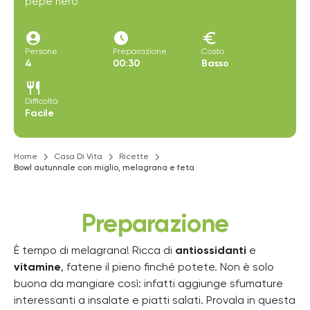
pepe nero
account_circle
access_time_filled
euro
Persone
Preparazione
Costo
4
00:30
Basso
restaurant
Difficoltà
Facile
Home
Casa Di Vita
Ricette
Bowl autunnale con miglio, melagrana e feta
Preparazione
È tempo di melagrana! Ricca di
antiossidanti
e
vitamine
, fatene il pieno finché potete. Non è solo
buona da mangiare così: infatti aggiunge sfumature
interessanti a insalate e piatti salati. Provala in questa