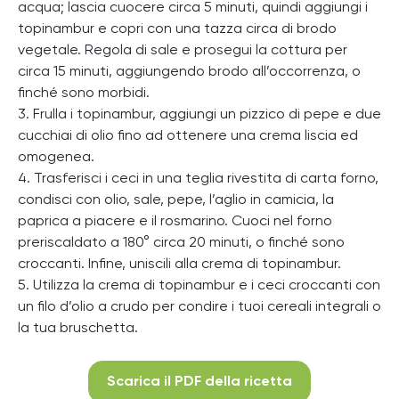
acqua; lascia cuocere circa 5 minuti, quindi aggiungi i
topinambur e copri con una tazza circa di brodo
vegetale. Regola di sale e prosegui la cottura per
circa 15 minuti, aggiungendo brodo all’occorrenza, o
finché sono morbidi.
3. Frulla i topinambur, aggiungi un pizzico di pepe e due
cucchiai di olio fino ad ottenere una crema liscia ed
omogenea.
4. Trasferisci i ceci in una teglia rivestita di carta forno,
condisci con olio, sale, pepe, l’aglio in camicia, la
paprica a piacere e il rosmarino. Cuoci nel forno
preriscaldato a 180° circa 20 minuti, o finché sono
croccanti. Infine, uniscili alla crema di topinambur.
5. Utilizza la crema di topinambur e i ceci croccanti con
un filo d’olio a crudo per condire i tuoi cereali integrali o
la tua bruschetta.
Scarica il PDF della ricetta