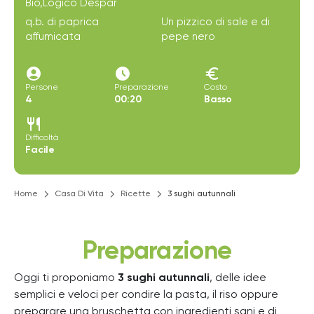
Bio,Logico Despar
q.b. di paprica
Un pizzico di sale e di
affumicata
pepe nero
account_circle
access_time_filled
euro
Persone
Preparazione
Costo
4
00:20
Basso
restaurant
Difficoltà
Facile
Home
Casa Di Vita
Ricette
3 sughi autunnali
Preparazione
Oggi ti proponiamo
3 sughi autunnali
, delle idee
semplici e veloci per condire la pasta, il riso oppure
preparare una bruschetta con ingredienti sani e di