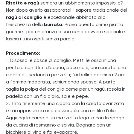
Risotto e ragù
sembra un abbinamento impossibile?
Non dopo averlo assaporato! Il sapore tradizionale del
ragù di coniglio
è eccezionale abbinato alla
freschezza della
burrata
. Prova questo primo piatto
gourmet per un pranzo o una cena davvero speciali e
lascia i tuoi ospiti senza parole.
Procedimento:
1. Disossa le cosce di coniglio. Metti le ossa in una
pentola con 3 litri d’acqua, poco sale, una carota, una
cipolla e il sedano a pezzetti; fai bollire per circa 2 ore
a fiamma moderata, schiumando spesso. A parte
taglia la polpa del coniglio come per un ragù, rosola in
padella con un filo d’olio, sale e pepe.
2. Trita finemente una cipolla con la carota avanzata
e fai appassire in una casseruola con un filo d’olio.
Aggiungi la carne e un mazzetto legato con lo spago
da cucina di rosmarino e salvia. Bagnare con un
bicchiere di vino e fai evaporare.