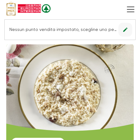
edit
Nessun punto vendita impostato, scegline uno per vedere le offerte.