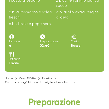
1 costa di sedano
2 bicchieri di vino bianco
secco
q.b. di rosmarino e salvia
q.b. di olio extra vergine
freschi
di oliva
q.b. di sale e pepe nero
account_circle
access_time_filled
euro
Persone
Preparazione
Costo
4
02:40
Basso
restaurant
Difficoltà
Facile
Home
Casa Di Vita
Ricette
Risotto con ragù bianco di coniglio, olive e burrata
Preparazione