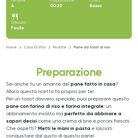
Persone
Preparazione
Costo
4
00:20
Basso
restaurant
Difficoltà
Facile
Home
Casa Di Vita
Ricette
Pane da toast al riso
Preparazione
Sei anche tu un amante del
pane fatto in casa
?
Allora questa ricetta fa proprio per te!
Per un toast davvero speciale, puoi preparare questo
pane con farina di riso e farina integrale
: un
abbinamento insolito ma
perfetto da abbinare a
sapori decisi
come una crema di brie e porcini freschi.
Che aspetti?
Metti le mani in pasta
e lasciati
conquistare dal gusto di questo pane!