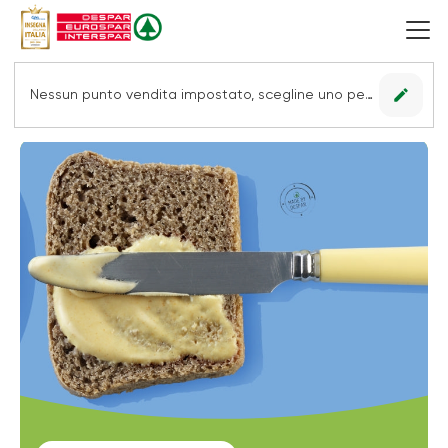
edit
Nessun punto vendita impostato, scegline uno per vedere le offerte.