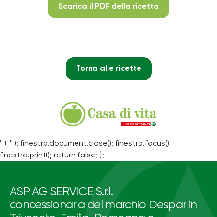
Scarica il PDF della ricetta
Torna alle ricette
' + '' ); finestra.document.close(); finestra.focus();
finestra.print(); return false; };
ASPIAG SERVICE S.r.l.
concessionaria del marchio Despar in