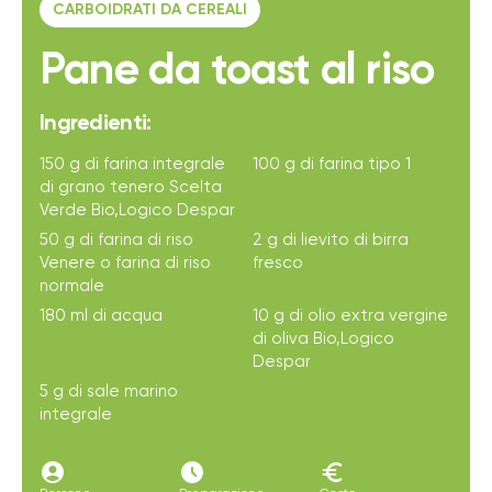
CARBOIDRATI DA CEREALI
Pane da toast al riso
Ingredienti:
150 g di farina integrale
100 g di farina tipo 1
di grano tenero Scelta
Verde Bio,Logico Despar
50 g di farina di riso
2 g di lievito di birra
Venere o farina di riso
fresco
normale
180 ml di acqua
10 g di olio extra vergine
di oliva Bio,Logico
Despar
5 g di sale marino
integrale
account_circle
access_time_filled
euro