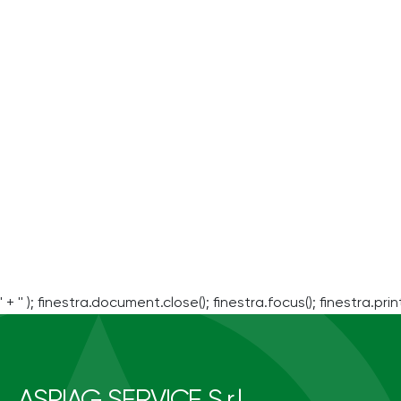
' + '' ); finestra.document.close(); finestra.focus(); finestra.print
ASPIAG SERVICE S.r.l.