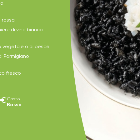
la
a rossa
iere di vino bianco
do vegetale o di pesce
di Parmigiano
ico fresco
euro
Costo
Basso