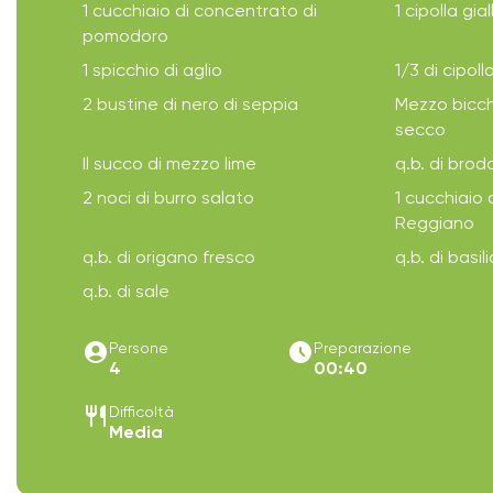
1 cucchiaio di concentrato di
1 cipolla gial
pomodoro
1 spicchio di aglio
1/3 di cipoll
2 bustine di nero di seppia
Mezzo bicch
secco
Il succo di mezzo lime
q.b. di bro
2 noci di burro salato
1 cucchiaio 
Reggiano
q.b. di origano fresco
q.b. di basil
q.b. di sale
account_circle
access_time_filled
Persone
Preparazione
4
00:40
restaurant
Difficoltà
Media