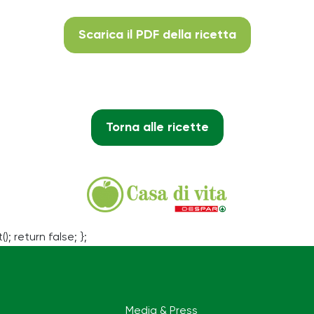
Scarica il PDF della ricetta
Torna alle ricette
(); return false; };
Media & Press