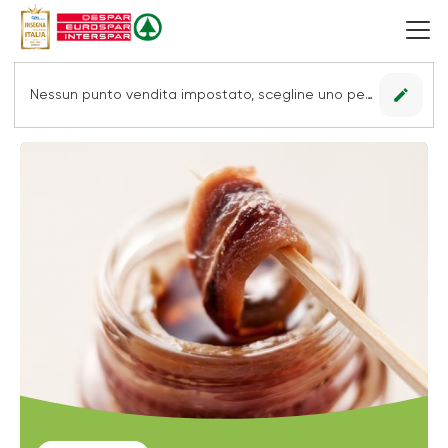
edit
Nessun punto vendita impostato, scegline uno per vedere le offerte.