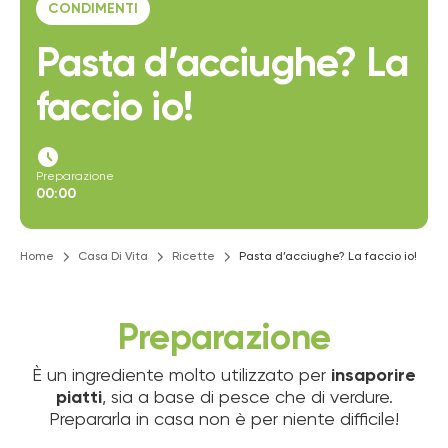
CONDIMENTI
Pasta d’acciughe? La
faccio io!
access_time_filled
Preparazione
00:00
Home
Casa Di Vita
Ricette
Pasta d’acciughe? La faccio io!
Preparazione
È un ingrediente molto utilizzato per
insaporire
piatti
, sia a base di pesce che di verdure.
Prepararla in casa non è per niente difficile!