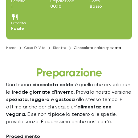
Persone
Preparazione
Costo
1
00:10
Basso
restaurant
Difficoltà
Facile
Home
Casa Di Vita
Ricette
Cioccolata calda speziata
Preparazione
Una buona
cioccolata calda
è quello che ci vuole per
le
fredde giornate d’inverno
! Prova la nostra versione
speziata
,
leggera
e
gustosa
allo stesso tempo. È
ottima anche per chi segue un’
alimentazione
vegana
. E se non ti piace lo zenzero o le spezie,
provala senza. È buonissima anche così com’è.
Procedimento