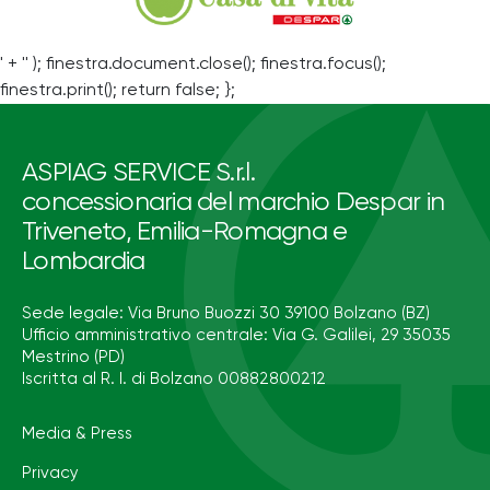
' + '' ); finestra.document.close(); finestra.focus();
finestra.print(); return false; };
ASPIAG SERVICE S.r.l.
concessionaria del marchio Despar in
Triveneto, Emilia-Romagna e
Lombardia
Sede legale: Via Bruno Buozzi 30 39100 Bolzano (BZ)
Ufficio amministrativo centrale: Via G. Galilei, 29 35035
Mestrino (PD)
Iscritta al R. I. di Bolzano 00882800212
Media & Press
Privacy