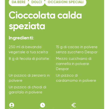
DA BERE
DOLCI
OCCASIONI SPECIALI
Cioccolata calda
speziata
Ingredienti:
250 ml di bevanda
15 g di cacao in polvere
vegetale a tua scelta
senza zucchero Despar
8 g di fecola di patate
Mezzo cucchiaino di
cannella in polvere
Despar
Un pizzico di zenzero in
Un pizzico di
polvere
cardamomo in polvere
Un pizzico di chiodi di
garofalo in polvere
account_circle
access_time_filled
euro