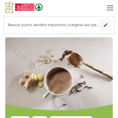
edit
Nessun punto vendita impostato, scegline uno per vedere le offerte.