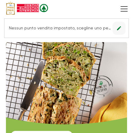
edit
Nessun punto vendita impostato, scegline uno per vedere le offerte.