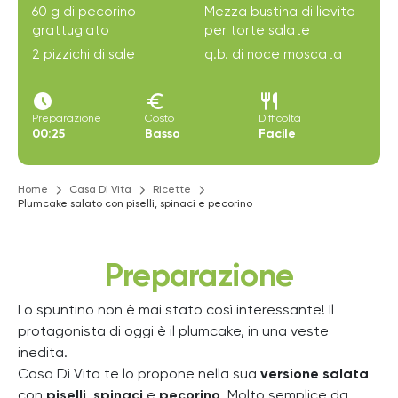
60 g di pecorino
Mezza bustina di lievito
grattugiato
per torte salate
2 pizzichi di sale
q.b. di noce moscata
access_time_filled
euro
restaurant
Preparazione
Costo
Difficoltà
00:25
Basso
Facile
Home
Casa Di Vita
Ricette
Plumcake salato con piselli, spinaci e pecorino
Preparazione
Lo spuntino non è mai stato così interessante! Il
protagonista di oggi è il plumcake, in una veste
inedita.
Casa Di Vita te lo propone nella sua
versione salata
con
piselli
,
spinaci
e
pecorino
. Molto semplice da